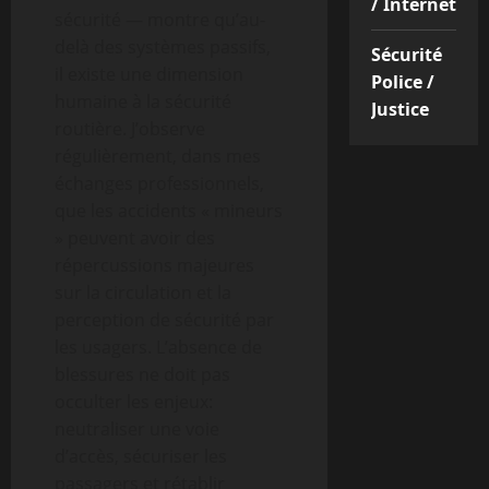
/ Internet
sécurité — montre qu’au-
delà des systèmes passifs,
Sécurité
il existe une dimension
Police /
humaine à la sécurité
Justice
routière. J’observe
régulièrement, dans mes
échanges professionnels,
que les accidents « mineurs
» peuvent avoir des
répercussions majeures
sur la circulation et la
perception de sécurité par
les usagers. L’absence de
blessures ne doit pas
occulter les enjeux:
neutraliser une voie
d’accès, sécuriser les
passagers et rétablir