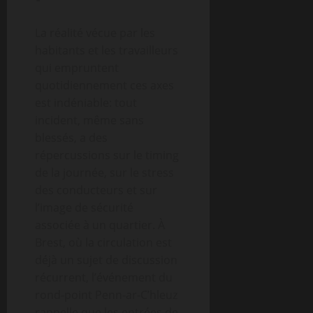
La réalité vécue par les
habitants et les travailleurs
qui empruntent
quotidiennement ces axes
est indéniable: tout
incident, même sans
blessés, a des
répercussions sur le timing
de la journée, sur le stress
des conducteurs et sur
l’image de sécurité
associée à un quartier. À
Brest, où la circulation est
déjà un sujet de discussion
récurrent, l’événement du
rond-point Penn-ar-C’hleuz
rappelle que les entrées de