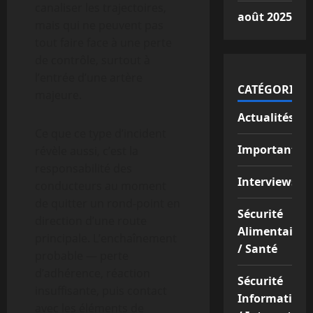
canaliser les trajectoires,
août 2025
mais qui ne peuvent pas
tout faire face à une perte
de contrôle, surtout à
l’entrée d’une artère
CATÉGORIES
majeure.
Actualités
Ce que ce type d’incident
Important
révèle aussi, c’est la
responsabilité des
Interviews
conducteurs au moment
de quitter un rond-point en
Sécurité
direction d’une route
Alimentaire
principale. L’enchaînement
/ Santé
probable — perte
d’adhérence, réaction
Sécurité
insuffisante, puis contact
Informatique
avec les éléments de