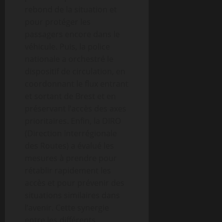
rebond de la situation et
pour protéger les
passagers encore dans le
véhicule. Puis, la police
nationale a orchestré le
dispositif de circulation, en
coordonnant le flux entrant
et sortant de Brest et en
préservant l’accès des axes
prioritaires. Enfin, la DIRO
(Direction Interrégionale
des Routes) a évalué les
mesures à prendre pour
rétablir rapidement les
accès et pour prévenir des
situations similaires dans
l’avenir. Cette synergie
entre les différents