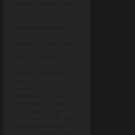
préserver la sécurité de
tous les usagers.
Des éléments concrets ont
été confirmés par les
autorités: l’intervention a
nécessité la neutralisation
d’une voie d’accès et a
causé des ralentissements,
mais il n’y a pas eu de
blessés. Cette précision
peut sembler technique,
mais elle est essentielle
pour les riverains qui
s’interrogent sur les
risques encourus lors de ce
type d’événement. Pour
ceux qui suivent la sécurité