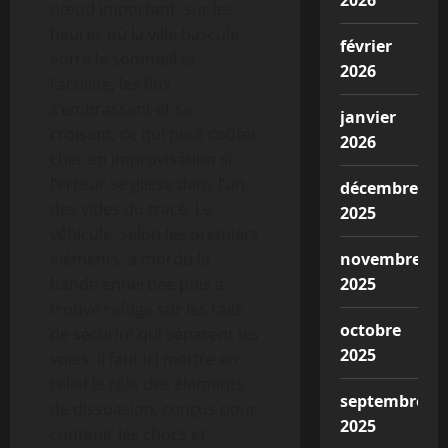
2026
nœud important: sur les
heures où la ville bascule
février
entre le sommeil et
2026
l’activité, les flux
s’embrassent et se
janvier
croisent, ce qui peut coûter
2026
cher en improvisation si
l’erreur se glisse dans l’un
décembre
des vides du tracé. Le
2025
véhicule, selon les premiers
éléments, a mordu la
novembre
bande enherbée puis a
2025
trouvé refuge sur les rails
octobre
de sécurité qui séparent les
2025
voies. Il faut ici mettre en
relief le rôle des éléments
septembre
de dissuasion, conçus pour
2025
contenir les chocs et