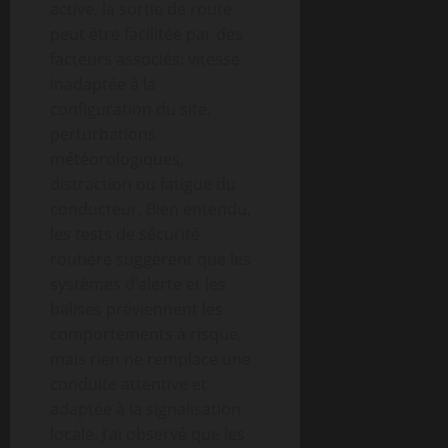
active, la sortie de route
peut être facilitée par des
facteurs associés: vitesse
inadaptée à la
configuration du site,
perturbations
météorologiques,
distraction ou fatigue du
conducteur. Bien entendu,
les tests de sécurité
routière suggèrent que les
systèmes d’alerte et les
balises préviennent les
comportements à risque,
mais rien ne remplace une
conduite attentive et
adaptée à la signalisation
locale. J’ai observé que les