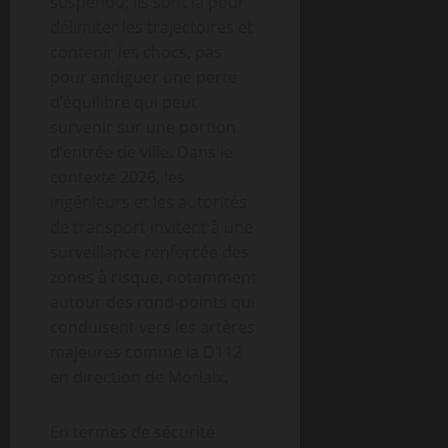
suspendu; ils sont là pour
délimiter les trajectoires et
contenir les chocs, pas
pour endiguer une perte
d’équilibre qui peut
survenir sur une portion
d’entrée de ville. Dans le
contexte 2026, les
ingénieurs et les autorités
de transport invitent à une
surveillance renforcée des
zones à risque, notamment
autour des rond-points qui
conduisent vers les artères
majeures comme la D112
en direction de Morlaix.
En termes de sécurité