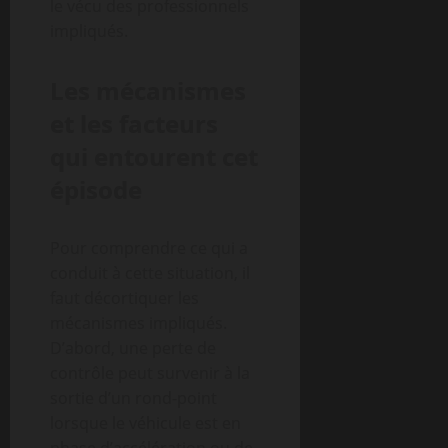
le vécu des professionnels
impliqués.
Les mécanismes
et les facteurs
qui entourent cet
épisode
Pour comprendre ce qui a
conduit à cette situation, il
faut décortiquer les
mécanismes impliqués.
D’abord, une perte de
contrôle peut survenir à la
sortie d’un rond-point
lorsque le véhicule est en