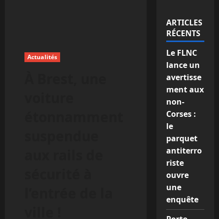
ARTICLES
RÉCENTS
Le FLNC
Actualités
lance un
À Brest, une
avertisse
ment aux
voiture
non-
étonnamment
Corses :
le
suspendue
parquet
antiterro
aux rails de
riste
sécurité à
ouvre
une
l’entrée de la
enquête
ville !