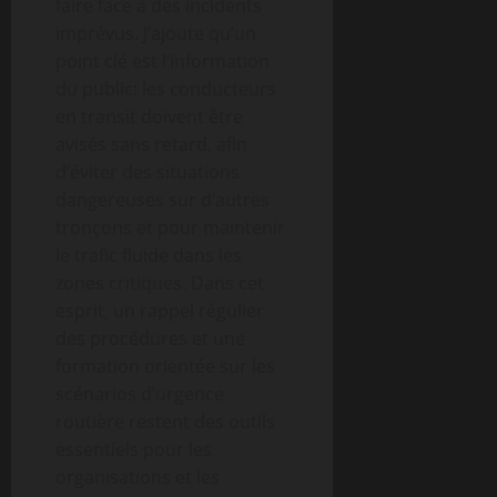
faire face à des incidents
imprévus. J’ajoute qu’un
point clé est l’information
du public: les conducteurs
en transit doivent être
avisés sans retard, afin
d’éviter des situations
dangereuses sur d’autres
tronçons et pour maintenir
le trafic fluide dans les
zones critiques. Dans cet
esprit, un rappel régulier
des procédures et une
formation orientée sur les
scénarios d’urgence
routière restent des outils
essentiels pour les
organisations et les