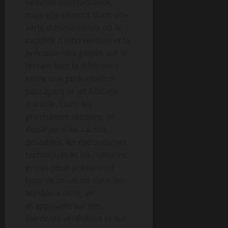
sembler spectaculaire,
mais elle s’inscrit dans une
série d’événements où la
rapidité d’intervention et la
précision des gestes sur le
terrain font la différence
entre une perturbation
passagère et un blocage
durable. Dans les
prochaines sections, je
déployerai les causes
possibles, les mécanismes
techniques et les mesures
prises pour prévenir ce
type de situation dans les
années à venir, en
m’appuyant sur des
éléments vérifiables et sur