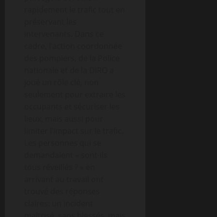
rapidement le trafic tout en
préservant les
intervenants. Dans ce
cadre, l’action coordonnée
des pompiers, de la Police
nationale et de la DIRO a
joué un rôle clé, non
seulement pour extraire les
occupants et sécuriser les
lieux, mais aussi pour
limiter l’impact sur le trafic.
Les personnes qui se
demandaient « sont-ils
tous réveillés ? » en
arrivant au travail ont
trouvé des réponses
claires: un incident
maîtrisé, sans blessés, mais