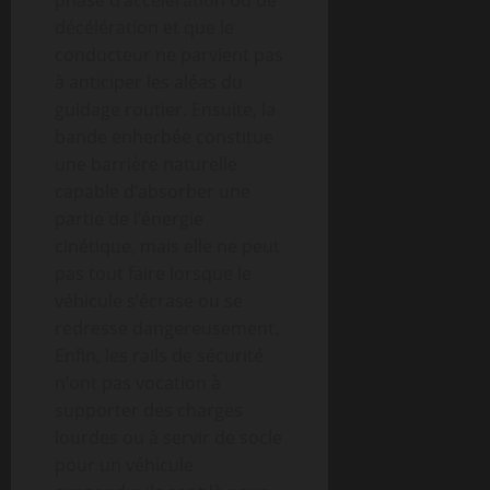
phase d’accélération ou de
décélération et que le
conducteur ne parvient pas
à anticiper les aléas du
guidage routier. Ensuite, la
bande enherbée constitue
une barrière naturelle
capable d’absorber une
partie de l’énergie
cinétique, mais elle ne peut
pas tout faire lorsque le
véhicule s’écrase ou se
redresse dangereusement.
Enfin, les rails de sécurité
n’ont pas vocation à
supporter des charges
lourdes ou à servir de socle
pour un véhicule