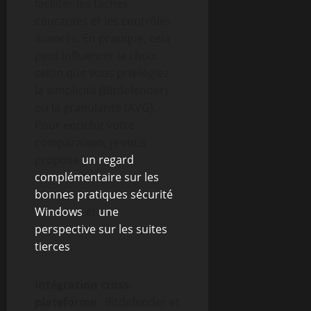
faciliter les tâches
courantes et les contrôles
avancés. En pratique, cela
peut influencer le choix
selon que vous privilégiez
la simplicité (Bitdefender)
ou la granularité (AVG).
Pour enrichir votre
comparaison, je vous
propose
un regard
complémentaire sur les
bonnes pratiques sécurité
Windows
et
une
perspective sur les suites
tierces
.
Intégration cross-
plateforme
: Bitdefender et