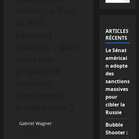
Antivirus Plus
vs AVG
ARTICLES
Internet
RÉCENTS
Security : Quel
Le Sénat
antivirus
américai
n adopte
propose le
des
meilleur
sanctions
massives
compromis
pour
cibler la
qualité/prix ?
Russie
Gabriel Wagner
Bubble
Shooter :
14 janvier 2026