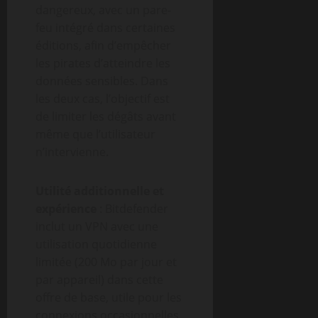
dangereux, avec un pare-
feu intégré dans certaines
éditions, afin d’empêcher
les pirates d’atteindre les
données sensibles. Dans
les deux cas, l’objectif est
de limiter les dégâts avant
même que l’utilisateur
n’intervienne.
Utilité additionnelle et
expérience
: Bitdefender
inclut un VPN avec une
utilisation quotidienne
limitée (200 Mo par jour et
par appareil) dans cette
offre de base, utile pour les
connexions occasionnelles