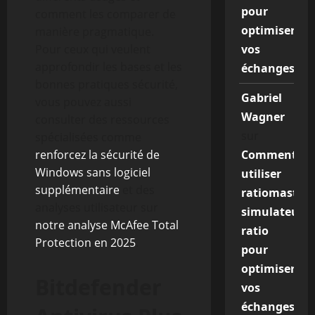
pour
comment les comparer de
optimiser
manière pragmatique.
Pour ceux qui veulent
vos
approfondir les bases et les
échanges
bonnes pratiques sécurité,
Gabriel
vous pouvez aussi
Wagner
consulter des ressources
sur
spécialisées comme
renforcez la sécurité de
Comment
Windows sans logiciel
utiliser
supplémentaire
et des
ratiomaster
analyses utilisateur sur
simulateur
notre analyse McAfee Total
ratio
Protection en 2025
.
pour
optimiser
Bitdefender
vos
échanges