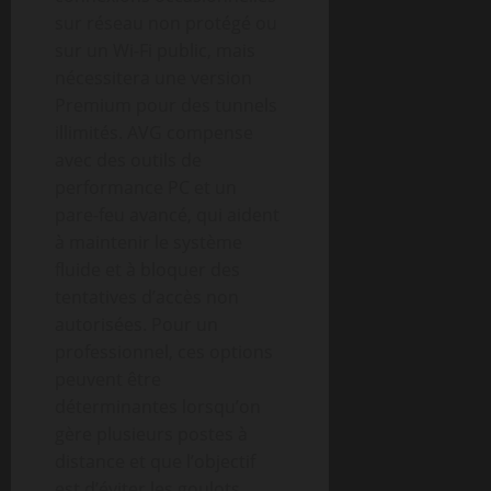
sur réseau non protégé ou
sur un Wi-Fi public, mais
nécessitera une version
Premium pour des tunnels
illimités. AVG compense
avec des outils de
performance PC et un
pare-feu avancé, qui aident
à maintenir le système
fluide et à bloquer des
tentatives d’accès non
autorisées. Pour un
professionnel, ces options
peuvent être
déterminantes lorsqu’on
gère plusieurs postes à
distance et que l’objectif
est d’éviter les goulots