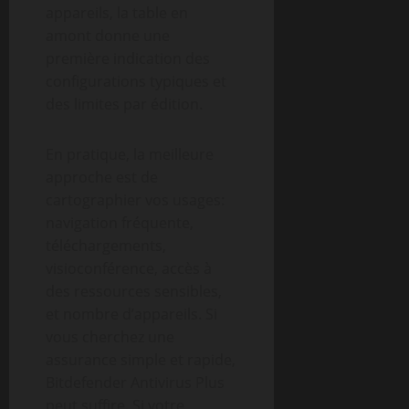
appareils, la table en
amont donne une
première indication des
configurations typiques et
des limites par édition.
En pratique, la meilleure
approche est de
cartographier vos usages:
navigation fréquente,
téléchargements,
visioconférence, accès à
des ressources sensibles,
et nombre d’appareils. Si
vous cherchez une
assurance simple et rapide,
Bitdefender Antivirus Plus
peut suffire. Si votre