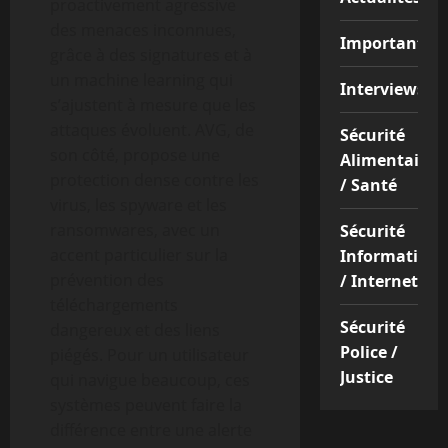
proactivement agressive
des menaces inconnues,
Important
grâce à des signatures et à
un machine learning qui
Interviews
s’ajustent à mesure que les
attaques évoluent. AVG, de
Sécurité
son côté, propose une
Alimentaire
protection dense contre les
/ Santé
virus, les spyware et les
ransomwares, avec un
Sécurité
accent particulier sur la
Informatique
prévention des
/ Internet
téléchargements
Sécurité
dangereux et des liens
Police /
piégés. Pour un utilisateur
Justice
qui navigue beaucoup, ces
systèmes peuvent faire la
différence entre une alerte