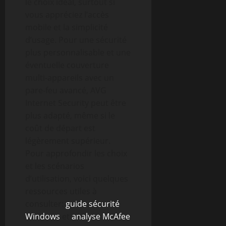
le choix idéal, surtout si
vous appréciez l’accès
mobile et la simplicité
d’usage. Pour une sécurité
plus personnalisable et une
éventuelle couverture
multi-appareils avec un
pare-feu avancé, AVG
Internet Security peut être
plus adapté, même si le
coût de départ est
légèrement supérieur.
Pour approfondir les choix
et les scénarios
d’utilisation, voici quelques
ressources utiles à
consulter:
guide sécurité
Windows
et
analyse McAfee