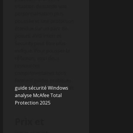
situation demande une
personnalisation plus
poussée et une protection
étendue sur un parc de
postes, AVG Internet
Security peut être plus
indiqué. Pour pousser la
réflexion, voici deux
ressources
complémentaires sous
forme d guides pratiques:
guide sécurité Windows
et
analyse McAfee Total
Protection 2025
.
Prix et