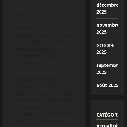
décembre
chacune avec ses atouts.
2025
J’explore ci-dessous les
protections de base, les
novembre
boucliers avancés et les
2025
outils de cybersécurité qui
font la différence pour un
octobre
utilisateur lambda ou un
2025
administrateur de petite
entreprise.
septembre
2025
Protection centrale
: les
août 2025
deux suites offrent une
défense antivirus en temps
réel, des analyses planifiées
et des mises à jour
automatiques. Bitdefender
CATÉGORIES
mise sur une détection
Actualités