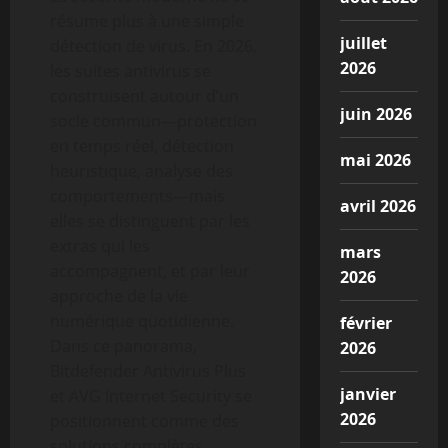
résume plus à une simple
juillet
détection de virus. En 2026,
2026
les suites antivirus se
construisent autour d’un
juin 2026
socle commun—protection
en temps réel, détection
mai 2026
heuristique, analyse des
comportements—mais
avril 2026
elles se distinguent par les
extras qui les
mars
accompagnent, et par leur
2026
approche de la vie
numérique quotidienne.
février
Dans ce panorama,
2026
Bitdefender Antivirus Plus
janvier
et AVG Internet Security se
2026
positionnent comme des
solutions complètes,