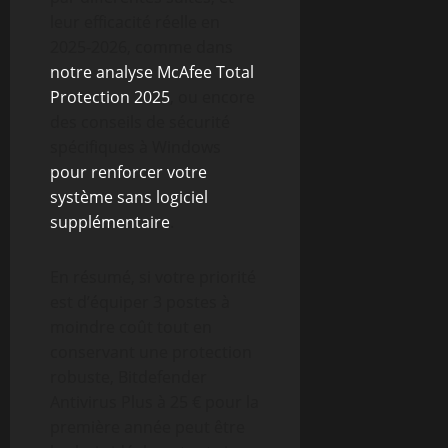
leur efficacité réelle en
2025-2026, comme dans
notre analyse McAfee Total
Protection 2025
, ou encore
des conseils de sécurité
spécifiques à Windows
pour renforcer votre
système sans logiciel
supplémentaire
.
En résumé, si votre priorité
est d’équiper 3 postes à
moindre coût tout en
conservant une protection
robuste, Bitdefender
Antivirus Plus à 25 € pour la
première année peut être