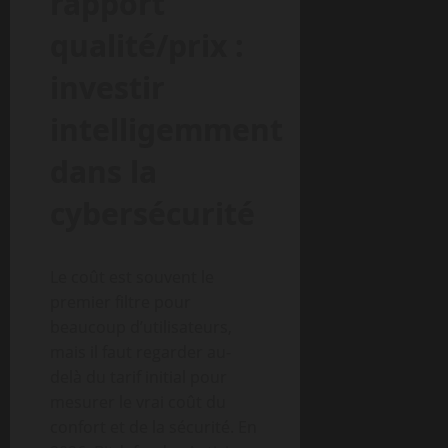
rapport
qualité/prix :
investir
intelligemment
dans la
cybersécurité
Le coût est souvent le
premier filtre pour
beaucoup d’utilisateurs,
mais il faut regarder au-
delà du tarif initial pour
mesurer le vrai coût du
confort et de la sécurité. En