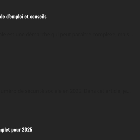
ode d’emploi et conseils
iale est une démarche qui peut paraître complexe, mais...
méro de sécurité sociale en 2025. Dans cet article, je...
omplet pour 2025