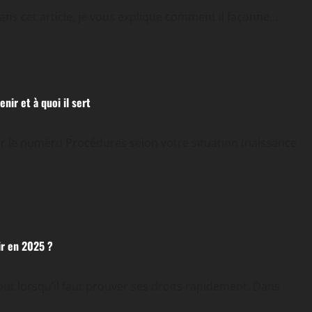
ns cet article, je vous explique comment il façonne...
nir et à quoi il sert
ir le numéro Procédures selon votre situation (naissance
ir en 2025 ?
tout lorsqu’il faut prouver ses droits rapidement. Dans