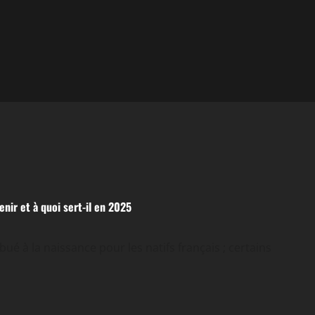
nir et à quoi sert-il en 2025
ué à la naissance pour les natifs français ; certains