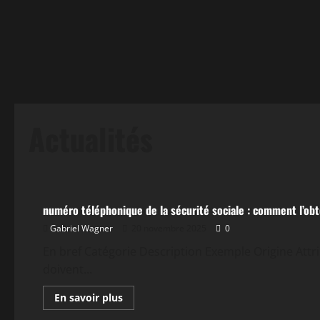
Actualités
Actualités
numéro téléphonique de la sécurité sociale : comment l’obte
Gabriel Wagner
20 novembre 2025
0
En bref Catégorie Description Exemple Origine Attrib
doivent...
En
En savoir plus
savoir
plus
Actualités