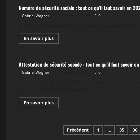
sociale
Numéro de sécurité sociale : tout ce qu’il faut savoir en 20
par
téléphone
Gabriel Wagner
18 novembre 2025
0
:
comment
accéder
Numéro de sécurité sociale : tout savoir en 2025 L
facilement
à
En
En savoir plus
vos
savoir
services
plus
Actualités
en
sur
2025
Numéro
de
Attestation de sécurité sociale : tout ce qu’il faut savoir e
sécurité
sociale
Gabriel Wagner
18 novembre 2025
0
:
tout
ce
Élément Détails Exemple Attestation de sécurité soci
qu’il
général d’assurance maladie et...
faut
savoir
en
En
En savoir plus
2025
savoir
plus
sur
Attestation
de
Pagination
sécurité
Précédent
1
…
35
36
sociale
: