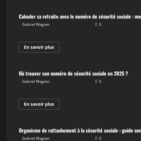
sur
numéro
téléphonique
Calculer sa retraite avec le numéro de sécurité sociale : m
de
la
Gabriel Wagner
20 novembre 2025
0
sécurité
sociale
:
Calculer sa retraite avec le numéro de sécurité soc
comment
l’obtenir
En
En savoir plus
et
savoir
à
plus
Actualités
quoi
sur
sert-
Calculer
il
sa
en
Où trouver son numéro de sécurité sociale en 2025 ?
retraite
2025
avec
Gabriel Wagner
20 novembre 2025
0
le
numéro
de
Outils et démarches simples pour retrouver votre nu
sécurité
sociale
En
En savoir plus
:
savoir
mode
plus
Actualités
d’emploi
sur
et
Où
conseils
trouver
Organisme de rattachement à la sécurité sociale : guide c
son
numéro
Gabriel Wagner
20 novembre 2025
0
de