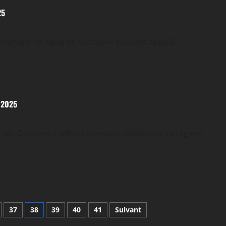
25
e numéro de sécurité sociale — souvent appelé...
n 2025
ale Document officiel attestant l’affiliation au régime
37
38
39
40
41
Suivant