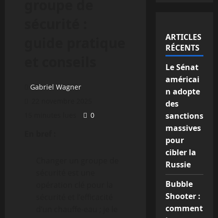
groupe de
sécurité :
ARTICLES
guide pratique
RÉCENTS
et conseils
Le Sénat
américai
Gabriel Wagner
n adopte
22 novembre 2025
des
15 minutes lues
0
sanctions
massives
En bref :
pour
cibler la
Changer un groupe de
Russie
sécurité est une
Bubble
opération clé pour la
Shooter :
sécurité et l’efficacité
comment
d’un chauffe-eau ; je le