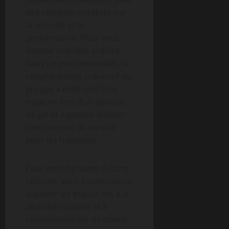
des résultats notables sur
la sécurité et la
performance. Pour vous
donner une idée précise,
dans un petit immeuble, le
remplacement préventif du
groupe a évité une fuite
majeure lors d’un épisode
de gel et a permis d’éviter
une coupure de service
pour les habitants.
Pour enrichir votre culture
sécurité, vous pouvez aussi
explorer les enjeux liés à la
sécurité routière et à
l’environnement de travail.