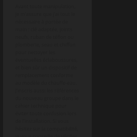
Avant toute manipulation,
je m’assure que j’ai tout le
nécessaire à portée de
main : clé adaptée, joints
neufs, ruban de téflon ou
plomberie, seau et chiffon
pour nettoyer les
éventuelles éclaboussures,
et bien sûr un dispositif de
remplacement conforme
au modèle du chauffe-eau.
J’inscris aussi les références
du nouveau groupe dans le
cahier technique pour
éviter toute confusion lors
de l’installation. Si vous
hésitez sur la compatibilité,
je vous conseille de vérifier