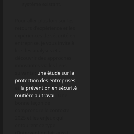
système existant.
Pour aller plus loin sur les
retours d’expérience et les
expériences de sécurité en
entreprise, je vous invite à
lire des analyses et à
découvrir des approches
innovantes via les liens
suivants :
une étude sur la
protection des entreprises
et
la prévention en sécurité
routière au travail
. Une
bonne façon de
comprendre le contexte
2025 et les enjeux qui
entourent ce type
d’intervention fait aussi