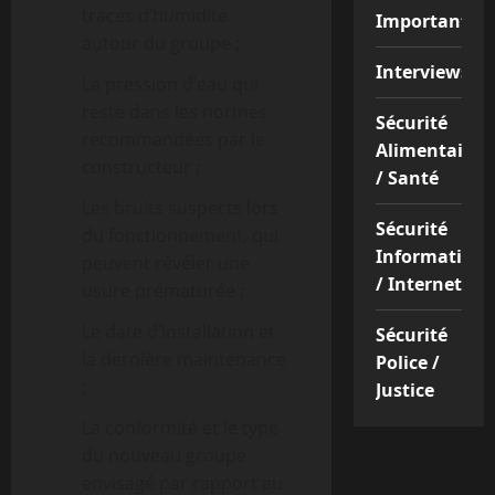
traces d’humidité
Important
autour du groupe ;
Interviews
La pression d’eau qui
reste dans les normes
Sécurité
recommandées par le
Alimentaire
constructeur ;
/ Santé
Les bruits suspects lors
Sécurité
du fonctionnement, qui
Informatique
peuvent révéler une
/ Internet
usure prématurée ;
Le date d’installation et
Sécurité
la dernière maintenance
Police /
;
Justice
La conformité et le type
du nouveau groupe
envisagé par rapport au