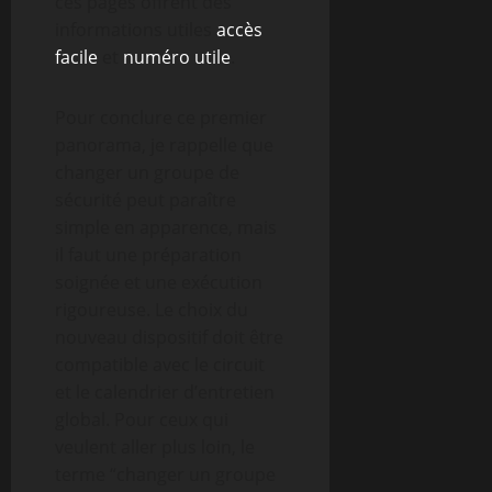
ces pages offrent des
informations utiles
accès
facile
et
numéro utile
.
Pour conclure ce premier
panorama, je rappelle que
changer un groupe de
sécurité peut paraître
simple en apparence, mais
il faut une préparation
soignée et une exécution
rigoureuse. Le choix du
nouveau dispositif doit être
compatible avec le circuit
et le calendrier d’entretien
global. Pour ceux qui
veulent aller plus loin, le
terme “changer un groupe