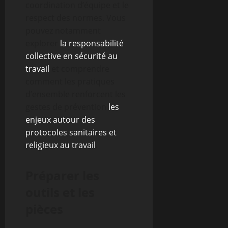
coordination d’équipe et le
respect des normes. Vous
pouvez notamment
explorer
la responsabilité
collective en sécurité au
travail
et comprendre
comment les pratiques
d’ensemble renforcent les
gestes de prévention
les
enjeux autour des
protocoles sanitaires et
religieux au travail
.
Préparer les
outils et les
pièces