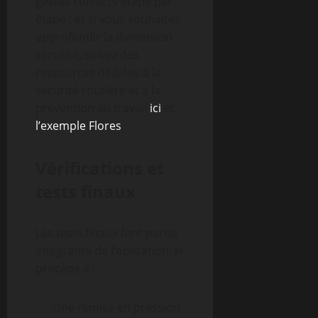
gestes corrects étape par
étape ; et si vous souhaitez
approfondir la dimension
sécurité, suivez des
ressources dédiées à la
sécurité routière et à la
prévention au travail
ici
et
l’exemple Flores
.
Vérifications et
tests finaux
Les tests finaux font partie
intégrante de l’opération. Je
procède à :
Une remise en pression