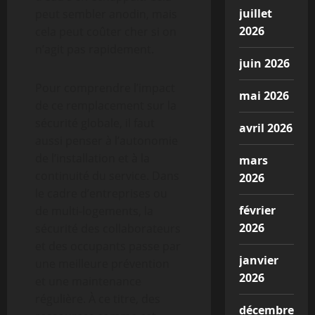
juillet
peut sembler anodin, mais
2026
cela peut coûter cher si on
n’agit pas rapidement.
juin 2026
Pour comprendre l’impact
mai 2026
de ce remplacement sur la
sécurité globale, il faut
avril 2026
aussi penser à l’autonomie
de l’installation et à la
mars
continuité du service. Dans
2026
le cadre d’entreprises ou
février
de multi-logements, la
2026
sécurité des collaborateurs
et des occupants passe par
janvier
une meilleure prévention
2026
et une maintenance
régulière. À ce titre, des
décembre