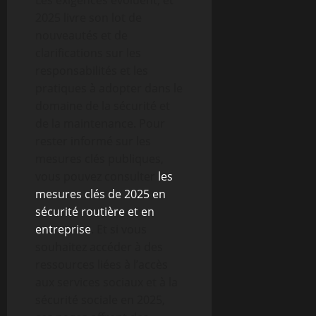
Les exigences évoluent, et
2025 livre son lot de
nouveautés et de
clarifications sur les
responsabilités et les
pratiques à adopter dans le
domaine de la sécurité et
de la maintenance. Pour
rester informé sur les
mesures clés publiques,
vous pouvez consulter
les
mesures clés de 2025 en
sécurité routière et en
entreprise
. Et si vous
souhaitez accéder à des
ressources liées à l’accès
aux services sociaux et à la
sécurité sociale en 2025,