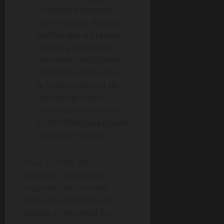
remettez lentement
l’alimentation d’eau et
vérifiez que la pression
revient à des valeurs
normales. Rétablissez
l’électricité et observez
le fonctionnement du
nouveau groupe ;
surveillez toute fuite ou
bruit inhabituel pendant
quelques minutes.
Pour enrichir votre
pratique, vous pouvez
regarder des tutoriels
vidéo qui détaillent ces
étapes et montrent les