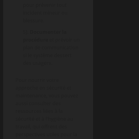
pour prévenir tout
incident mineur ou
blessure.
5).
Documenter la
procédure
et prévoir un
plan de communication
si le système dessert
des usagers.
Pour nourrir votre
approche en sécurité et
maintenance, vous pouvez
aussi consulter des
ressources liées à la
sécurité et à l’hygiène au
travail, qui offrent des
perspectives utiles pour la