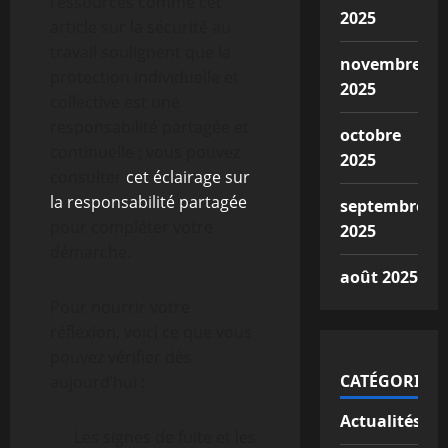
ressources comme cet
2025
article sur la sécurité au
travail soulignent que la
novembre
protection individuelle et
2025
collective est une
responsabilité partagée et
octobre
continuelle ; vous pouvez
2025
consulter
cet éclairage sur
la responsabilité partagée
septembre
pour compléter votre
2025
démarche.
août 2025
Pour nourrir votre
réflexion, voici ce que vous
pouvez vérifier dès
CATÉGORIES
aujourd’hui :
Actualités
Les signes de fuite et les