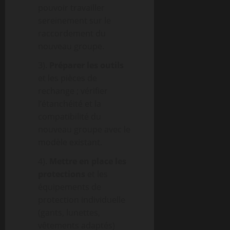
pouvoir travailler
sereinement sur le
raccordement du
nouveau groupe.
3).
Préparer les outils
et les pièces de
rechange ; vérifier
l’étanchéité et la
compatibilité du
nouveau groupe avec le
modèle existant.
4).
Mettre en place les
protections
et les
équipements de
protection individuelle
(gants, lunettes,
vêtements adaptés)