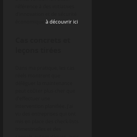
référence à des initiatives
d’innovation et de sécurité
économique
à découvrir ici
.
Cas concrets et
leçons tirées
Dans ma pratique, les cas
réels montrent que
déléguer la maintenance
peut coûter plus cher que
d’effectuer une
intervention planifiée. J’ai
vu des entreprises qui ont
mis en place des check-lists
trimestrielles et des
rappels automatiques, avec