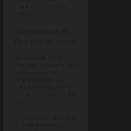
bénéfices d’une MFA bien
déployée.
Cas pratique et
flux opérationnel
Dans une PME de 150
employés, le sysadmin peut
configurer une MFA
obligatoire après une
première connexion VPN
réussie. Un exemple de flux
sûr :
Ouverture du client VPN
et établissement du