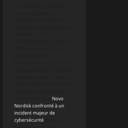
En pratique, j’ai observé
que les équipes qui
adoptent cette approche
gagnent en réactivité et en
résilience. Lorsqu’un
compte est compromis, le
VPN n’est plus suffisant
pour accéder à
l’infrastructure ; l’accès est
bloqué par la MFA, et cela
donne le temps à l’équipe
IT de réagir. Pour ceux qui
cherchent des exemples
concrets, l’article
Novo
Nordisk confronté à un
incident majeur de
cybersécurité
illustre les
enjeux réels et les