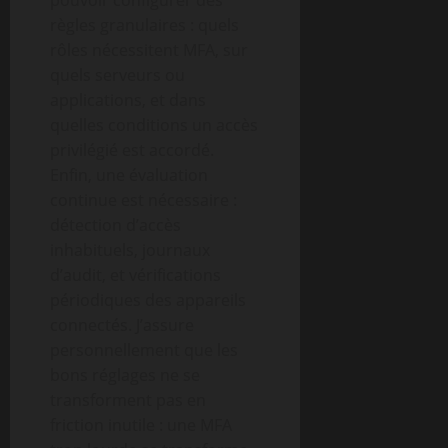
pouvoir configurer des
règles granulaires : quels
rôles nécessitent MFA, sur
quels serveurs ou
applications, et dans
quelles conditions un accès
privilégié est accordé.
Enfin, une évaluation
continue est nécessaire :
détection d’accès
inhabituels, journaux
d’audit, et vérifications
périodiques des appareils
connectés. J’assure
personnellement que les
bons réglages ne se
transforment pas en
friction inutile : une MFA