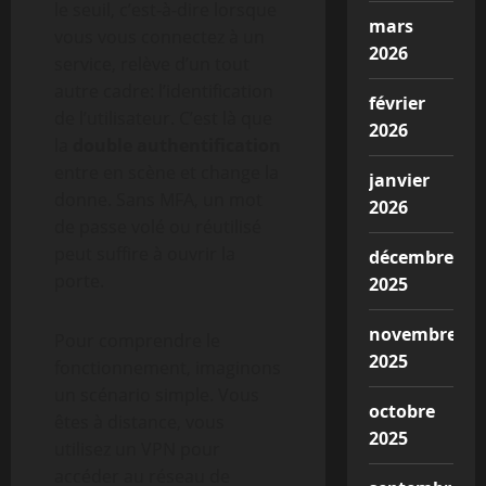
le seuil, c’est-à-dire lorsque
mars
vous vous connectez à un
2026
service, relève d’un tout
autre cadre: l’identification
février
de l’utilisateur. C’est là que
2026
la
double authentification
entre en scène et change la
janvier
donne. Sans MFA, un mot
2026
de passe volé ou réutilisé
peut suffire à ouvrir la
décembre
porte.
2025
novembre
Pour comprendre le
2025
fonctionnement, imaginons
un scénario simple. Vous
octobre
êtes à distance, vous
2025
utilisez un VPN pour
accéder au réseau de