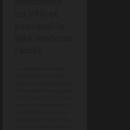
fonctionne
un VPN et
pourquoi le
MFA renforce
l’accès
Le vocabulaire technique
peut faire peur au début,
mais il faut le décomposer
de manière simple et utile.
Le VPN crée cette figure du
tunnel : il isole votre trafic
du reste du monde et le
dirige vers le réseau cible.
Cela peut sembler abstrait,