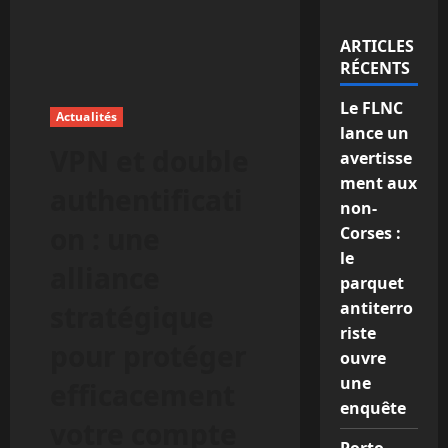
ARTICLES
RÉCENTS
Le FLNC
Actualités
lance un
VPN et double
avertisse
ment aux
authentificati
non-
on : une
Corses :
le
alliance
parquet
antiterro
stratégique
riste
pour protéger
ouvre
une
efficacement
enquête
votre compte