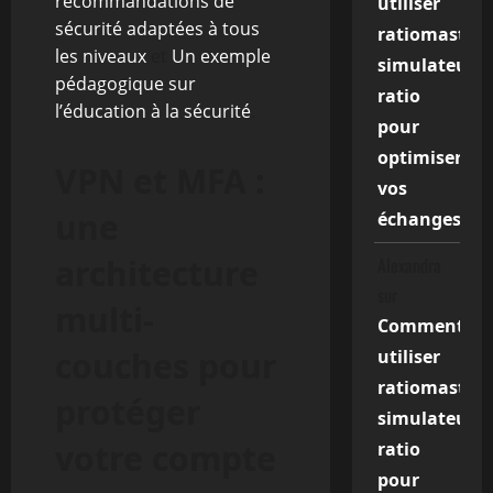
recommandations de
utiliser
sécurité adaptées à tous
ratiomaster
les niveaux
et
Un exemple
simulateur
pédagogique sur
ratio
l’éducation à la sécurité
.
pour
optimiser
VPN et MFA :
vos
une
échanges
architecture
Alexandra
sur
multi-
Comment
couches pour
utiliser
ratiomaster
protéger
simulateur
votre compte
ratio
pour