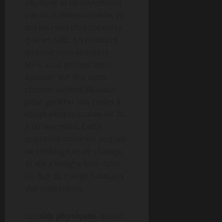
déployer et ne dépendent
pas d’un réseau mobile, ce
qui les rend plus robustes
que les SMS. En pratique,
lorsque vous activez la
MFA, vous pouvez vous
appuyer sur des apps
comme authentificateur
pour générer des codes à
usage unique toutes les 30
à 60 secondes. Cette
approche limite les risques
de reciblage et de clonage,
et elle s’intègre bien dans
les flux de travail habituels
des utilisateurs.
Les
clés physiques
, quant