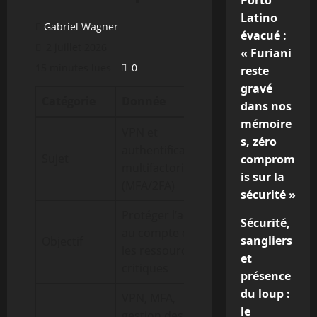
Porto
Latino
Gabriel Wagner
évacué :
2 juillet 2026
« Furiani
15 minutes lues
0
reste
gravé
Catégorie
Donnée
Importance
dans nos
mémoire
VPN et
s, zéro
authentification
Sujet
Élevée
comprom
multifactorielle
is sur la
(MFA/2FA)
sécurité »
Protéger l’accès
Sécurité,
au compte et
sangliers
Objectif
Élevée
les ressources
et
critiques
présence
du loup :
VPN, MFA,
le
gestion des