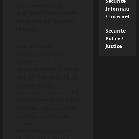
Sécurité
séparation des tâches qui
Informatique
limite les dégâts en cas de
/ Internet
compromission d’un mot
de passe.
Sécurité
Police /
Dans le monde
Justice
professionnel, cette
logique se décline en
plusieurs niveaux. D’abord,
l’authentification doit être
requise lors des
connexions à distance, des
changements d’appareils et
des tentatives qui sortent
des schémas habituels.
Ensuite, les
administrateurs doivent