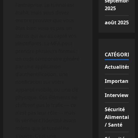
septembre
l’entreprise. Le tunnel est
2025
établi, mais vous devez
encore prouver que vous
août 2025
êtes bien vous et pas un
intrus qui aurait capté vos
identifiants. La MFA peut
prendre plusieurs formes :
CATÉGORIES
un code temporaire généré
par une application
Actualités
d’authentification, une
Important
notification sur votre
appareil mobile, ou une clé
Interviews
physique. Ces éléments ne
chiffrent pas le trafic — ce
Sécurité
n’est pas leur rôle — mais
Alimentaire
ils vérifient l’identité avant
/ Santé
même que le tunnel ne
s’ouvre. C’est une