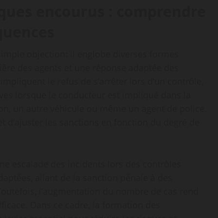
sques encourus : comprendre
équences
simple objection: il englobe diverses formes
ulière des agents et une réponse adaptée des
mpliquent le refus de s’arrêter lors d’un contrôle,
es lorsque le conducteur est impliqué dans la
ton, un autre véhicule ou même un agent de police.
et d’ajuster les sanctions en fonction du degré de
r une escalade des incidents lors des contrôles
daptées, allant de la sanction pénale à des
Toutefois, l’augmentation du nombre de cas rend
fficace. Dans ce cadre, la formation des