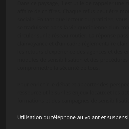
Dans ce paysage, il est utile de rappeler une 
affaire de chiffres. Chaque refus peut être m
sociale. En tant que lecteur ou praticien, v
se traduisent dans la vie quotidienne d’un co
circuler sur le réseau routier. La réponse pa
clairvoyance et d’un cadre réglementaire clair
les retours d’expérience des agences et des 
modules de sensibilisation et des procédures o
compromettre la sécurité de tous.
Pour enrichir le débat et apporter des perspe
ressource utile sur les enjeux locaux et les 
formations et des campagnes de sensibilisati
Utilisation du téléphone au volant et suspens