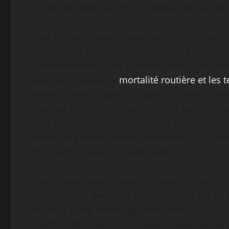
lourde de répercussions juridiques et humain
Pour de nombreux conducteurs, le refus de 
phénomène plus large : une fatigue générale de
paradoxalement, une sophistication croissante
Dans ce contexte, la
mortalité routière et les t
sujets de préoccupation majeure, même si les c
D’autres évolutions, notamment la sanction ren
dans certaines régions, viennent compléter le
approche globale, mêlant prévention, dissuasi
et les administrations publiques.
Pour mieux comprendre les mécanismes, il faut
d’obtempérer peut être simplement le fait de 
assimilé à une forme aggravée lorsque la situa
agents. Cette distinction a des conséquences pr