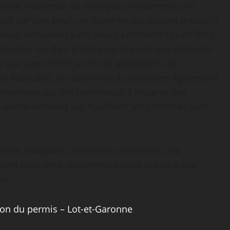
réalité fréquente: ce n’est pas uniquement une
otivé par une peur, un malentendu, ou une pression
ous vous demandez sans doute comment ces chiffres
nducteur ou d’un employeur qui voit ses véhicules
sse par une combinaison de pédagogie, de
 et équitable. Je vous invite à considérer également
entreprises qui ont commencé à intégrer des
pérationnelles qui fluidifient les contrôles sans
ctives pratiques, découvrez ci-dessous une
actions concrètes, notamment dans le cadre des
on.
ion du permis – Lot-et-Garonne