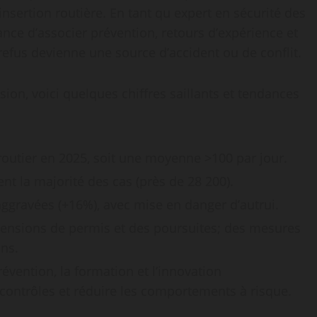
insertion routière. En tant qu expert en sécurité des
ance d’associer prévention, retours d’expérience et
refus devienne une source d’accident ou de conflit.
sion, voici quelques chiffres saillants et tendances
routier en 2025, soit une moyenne >100 par jour.
nt la majorité des cas (près de 28 200).
ggravées (+16%), avec mise en danger d’autrui.
spensions de permis et des poursuites; des mesures
ons.
révention, la formation et l’innovation
 contrôles et réduire les comportements à risque.