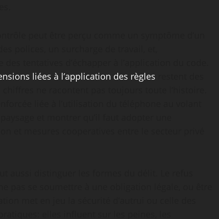
es.
contrôle peut être perçu comme un symptôme d’un
s polices, un surcharge de travail, et,
 des tentatives d’échapper à l’application du code.
ensions liées à l’application des règles
restent des
hiffres ne racontent pas toujours toute l’histoire.
forcée liée à l’utilisation du téléphone au volant
 paysage et montrer qu’il faut adopter une
on et mesures cooperatives entre le secteur privé
 aussi distinguer les formes du délit. Le refus
ne pas se soumettre à une obligation légale, ou être
tion met en jeu la sécurité d’autrui ou celle des
atiques: elles influent sur les peines, les