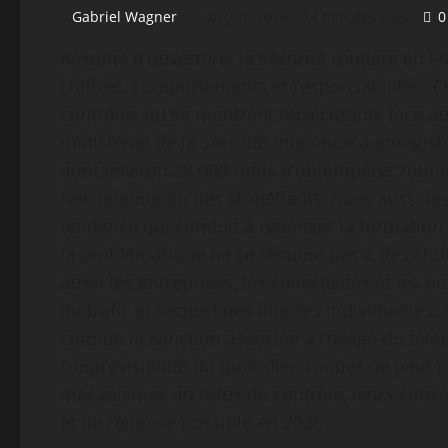
Gabriel Wagner
20 juin 2026
14 minutes lues
0
Résumé d’ouverture: la sécurité routière en F
chiffres, comportements et responsabilités. 
contrôles ou se montrent récalcitrants face aux
ministériel de la sécurité intérieure a enregist
dont environ 28 000 refus d’obtempérer routier
l’alcoolémie ou des stupéfiants, mais aussi le
tendance qui conduit à repenser la formation,
la problématique ne se résume pas à des chiff
aussi les entreprises, les collectivités et les p
du trafic et respect des libertés individuelles.
comme la sanction associée à l’usage du télép
l’imprévisibilité du quotidien routier ne peut p
mécanismes du refus de contrôle, leurs consé
et de réponse possible en 2026.