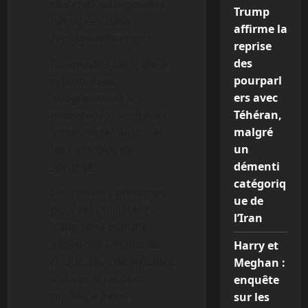
des chaînes logicielles
Trump
partagées dans
affirme la
l’écosystème crypto.
reprise
des
Polymarket s’engage à
pourparl
rembourser
ers avec
intégralement les
Téhéran,
utilisateurs touchés et
malgré
intensifie les audits et
un
les contrôles de
démenti
sécurité.
catégoriq
Les conseils pratiques
ue de
pour les utilisateurs
l’Iran
s’appuient sur une
approche « moins de
Harry et
risque, plus de vigilance
Meghan :
» et sur le recours
enquête
privilégié à des
sur les