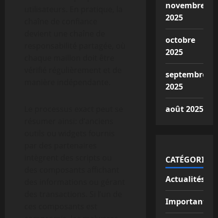
novembre
utilisateurs. En pratique, la
2025
chaîne de confiance
devient une chaîne de
octobre
responsabilité partagée, où
2025
chaque maillon doit être
vérifié régulièrement et de
septembre
manière indépendante.
2025
Le processus exact peut se
août 2025
résumer ainsi: d’anciens
outils ou widgets fournis
par des partenaires
intègrent des scripts ou
CATÉGORIES
des composants affichant
Actualités
des informations ou gérant
des transactions. Si l’un de
Important
ces composants est