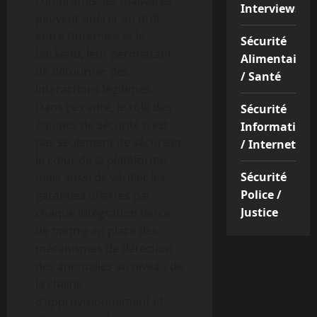
compromis, les malwares
Interviews
peuvent opérer en drift
entre l’interface et le
Sécurité
backend, leur permettant
Alimentaire
de détourner des
/ Santé
interactions légitimes.
Dans ce cadre, le rôle des
Sécurité
équipes de sécurité n’est
Informatique
pas seulement de sécuriser
/ Internet
le cœur de la plateforme,
Sécurité
mais aussi de vérifier les
Police /
garanties offertes par
Justice
chaque intégration tierce,
de mettre en place des
mécanismes de détection
des anomalies au niveau de
la chaîne
d’approvisionnement et