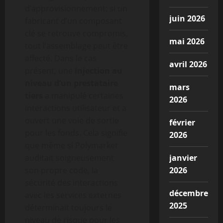
d’approvisionnement: si un
juin 2026
fabricant d’un composant
clé se retrouve compromis,
mai 2026
tout l’assemblage peut être
affecté. Dans le cas
avril 2026
présent, une
injection au
niveau d’un prestataire
mars
tiers
a manipulé certaines
2026
interactions utilisateur et a
ouvert une voie de sortie
février
pour les fonds. Cela signifie
2026
que même si Polymarket
auditait soigneusement
janvier
son propre code, la
2026
sécurité des interactions
décembre
avec les services externes
2025
déterminait toujours le
niveau de risque pour les