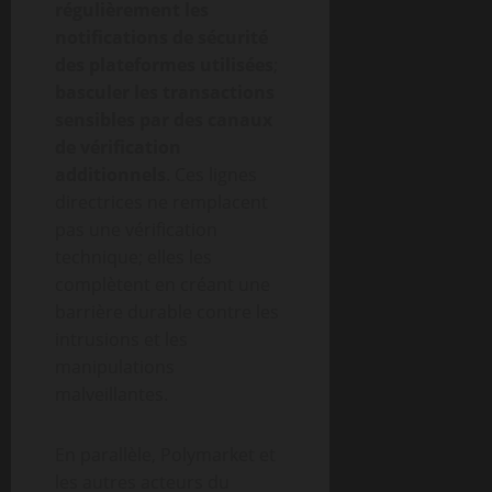
régulièrement les
notifications de sécurité
des plateformes utilisées
;
basculer les transactions
sensibles par des canaux
de vérification
additionnels
. Ces lignes
directrices ne remplacent
pas une vérification
technique; elles les
complètent en créant une
barrière durable contre les
intrusions et les
manipulations
malveillantes.
En parallèle, Polymarket et
les autres acteurs du