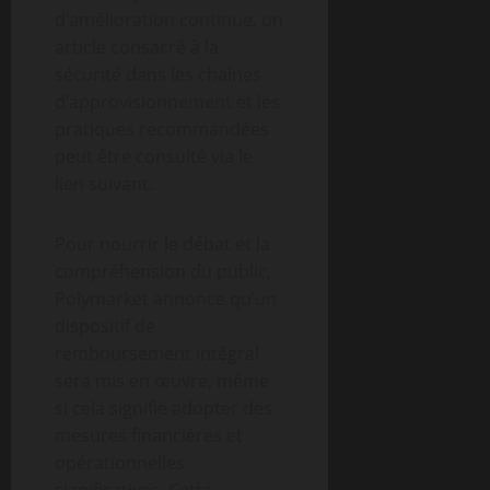
d’amélioration continue, un
article consacré à la
sécurité dans les chaînes
d’approvisionnement et les
pratiques recommandées
peut être consulté via le
lien suivant.
Pour nourrir le débat et la
compréhension du public,
Polymarket annonce qu’un
dispositif de
remboursement intégral
sera mis en œuvre, même
si cela signifie adopter des
mesures financières et
opérationnelles