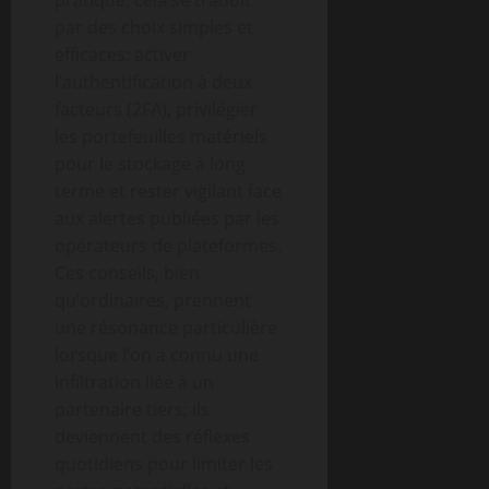
pratique, cela se traduit
par des choix simples et
efficaces: activer
l’authentification à deux
facteurs (2FA), privilégier
les portefeuilles matériels
pour le stockage à long
terme et rester vigilant face
aux alertes publiées par les
opérateurs de plateformes.
Ces conseils, bien
qu’ordinaires, prennent
une résonance particulière
lorsque l’on a connu une
infiltration liée à un
partenaire tiers; ils
deviennent des réflexes
quotidiens pour limiter les