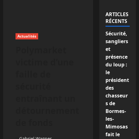
ARTICLES
RÉCENTS
Sécurité,
Actualités
sangliers
Polymarket
et
présence
victime d’une
du loup :
faille de
le
président
sécurité
des
chasseur
entraînant un
s de
détournement
Bormes-
les-
de fonds
Mimosas
fait le
Gabriel Wagner