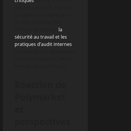
critiques
illustre, à travers
des cas sensibles, combien
la fragilité peut venir d’un
maillon inconnu. Par
ailleurs, l’article sur
la
sécurité au travail et les
pratiques d’audit internes
rappelle que la vigilance est
nécessaire partout, même
hors du secteur crypto.
Réaction de
Polymarket
et
perspectives