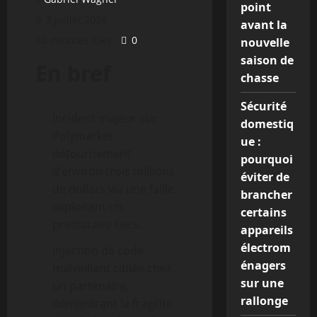
point
3 juillet 2026
avant la
20 minutes lues
0
nouvelle
saison de
En bref
chasse
Sécurité
Incident majeur sur
domestiq
Polymarket :
ue :
détournement
pourquoi
d’environ trois millions
éviter de
de dollars via une faille
brancher
exploitant un
certains
prestataire tiers.
appareils
électrom
Injection de code
énagers
malveillant ciblée chez
sur une
un partenaire,
rallonge
démontrant la fragilité