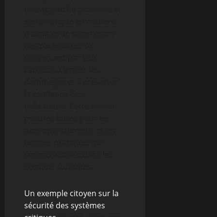
une approche proactive et
systématique en matière
d’audit et de supervision
des partenaires se
distinguent par leur
capacité à limiter les
dommages et à préserver
la confiance des
utilisateurs. Cette section
pose les bases pour les
axes opérationnels et les
bonnes pratiques qui
seront détaillés dans les
sections suivantes.
Un exemple citoyen sur la
sécurité des systèmes