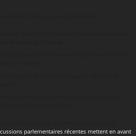
s examinent après ce type d’événement :
d’accès : sont-ils suffisamment solides, est-ce que
 ou de caméras efficaces ?
t-ils été suivis correctement et rapidement, et les
ées sans retard ?
 : les gestes et réflexes des agents de sécurité
elles ?
t les contrôleurs aériens et les équipes au sol
ident survient sur une piste ?
écit, les débats autour des mesures de sécurité
scussions parlementaires récentes mettent en avant