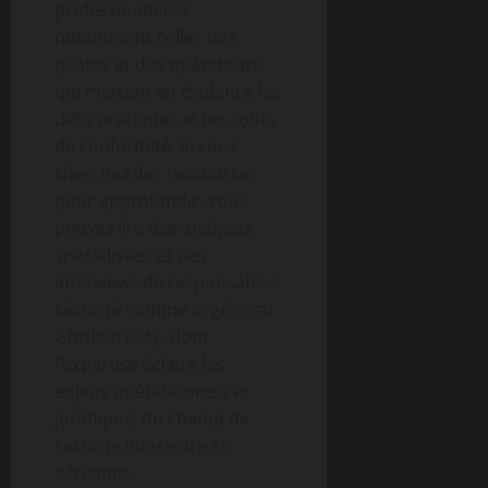
professionnelles,
notamment celles des
pilotes et des opérateurs,
qui mettent en évidence les
défis pratiques et les coûts
de conformité. Si vous
cherchez des ressources
pour approfondir, vous
pouvez lire des analyses
spécialisées et des
interviews de responsables
sécurité comme le général
Ghislain Réty, dont
l’expertise éclaire les
enjeux opérationnels et
juridiques du champ de
sécurité intérieure et
aérienne.