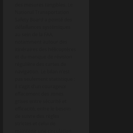
des mesures tangibles. Le
National Transportation
Safety Board a pointé des
défaillances systémiques
au sein de la FAA,
notamment autour des
itinéraires des hélicoptères
et du manque de révision
régulière des cartes de
navigation. Le bilan n’est
pas seulement statistique :
il s’agit d’un courageux
effacement des zones
grises entre sécurité et
efficacité, entre le besoin
de suivre des règles
strictes et celui de
maintenir une circulation