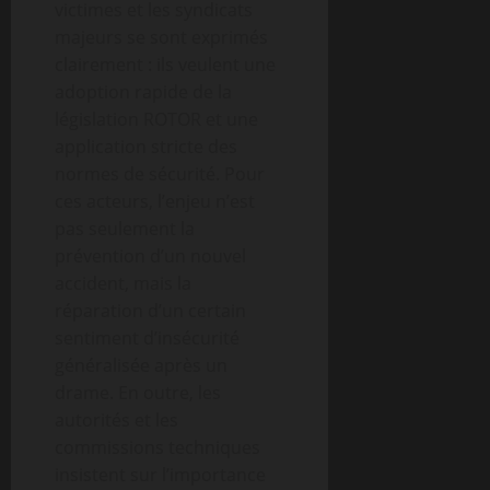
victimes et les syndicats
majeurs se sont exprimés
clairement : ils veulent une
adoption rapide de la
législation ROTOR et une
application stricte des
normes de sécurité. Pour
ces acteurs, l’enjeu n’est
pas seulement la
prévention d’un nouvel
accident, mais la
réparation d’un certain
sentiment d’insécurité
généralisée après un
drame. En outre, les
autorités et les
commissions techniques
insistent sur l’importance