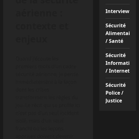
aérienne :
Interviews
contexte et
Sécurité
Alimentaire
enjeux
/ Santé
Sécurité
Quand j’écoute les
Informatique
premiers mots d’un cadre
/ Internet
sécurité aérienne, je pense
immédiatement à la façon
Sécurité
dont les crises
Police /
transforment les règles du
Justice
jeu. Le récit qui se profile ici
n’est pas d’un seul incident
isolé, mais d’un seuil
franchi où les leçons
apprises doivent devenir