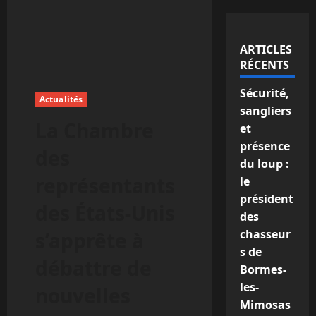
ARTICLES
RÉCENTS
Sécurité,
Actualités
sangliers
La Chambre
et
présence
des
du loup :
représentants
le
président
des États-Unis
des
chasseur
s’apprête à
s de
débattre de
Bormes-
les-
nouvelles
Mimosas