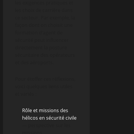
les exigences pratiques et
les choix de carrière dans
ce secteur. Par exemple, la
façon dont on choisit une
formation d’agent de
sécurité peut influencer
directement la posture
sécuritaire des opérateurs
et des aéroports.
Pour étoffer ces réflexions,
voici quelques liens utiles
et variés :
Rôle et missions des
hélicos en sécurité civile
— perspective sur les
missions