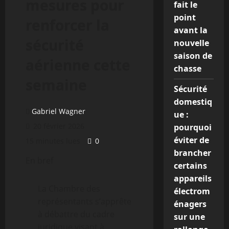
mesures pour
fait le
point
renforcer la
avant la
sécurité
nouvelle
saison de
aérienne cette
chasse
semaine
Sécurité
domestiq
Gabriel Wagner
ue :
20 février 2026
pourquoi
éviter de
15 minutes lues
0
brancher
En bref
certains
appareils
La Chambre des
électrom
représentants s’apprête
énagers
à débattre du cadre
sur une
juridique visant à