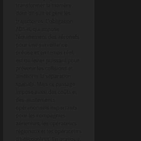
transformer la manière
dont on suit et gère les
trajectoires. L’obligation
ADS-B, qui impose
l’équipement des aéronefs
pour une surveillance
précise et en temps réel,
est un levier puissant pour
prévenir les collisions et
améliorer la séparation
spatiale. Mais ce passage
impose aussi des coûts et
des ajustements
opérationnels importants
pour les compagnies
aériennes, les opérateurs
régionaux et les opérateurs
d’hélicoptères. En pratique,