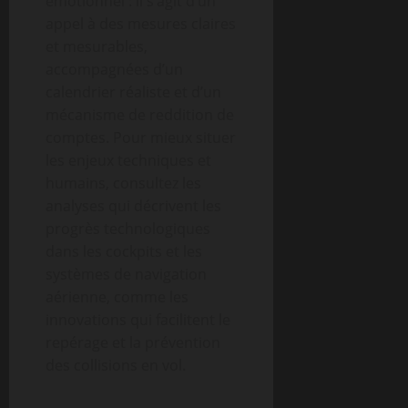
émotionnel : il s’agit d’un
appel à des mesures claires
et mesurables,
accompagnées d’un
calendrier réaliste et d’un
mécanisme de reddition de
comptes. Pour mieux situer
les enjeux techniques et
humains, consultez les
analyses qui décrivent les
progrès technologiques
dans les cockpits et les
systèmes de navigation
aérienne, comme les
innovations qui facilitent le
repérage et la prévention
des collisions en vol.