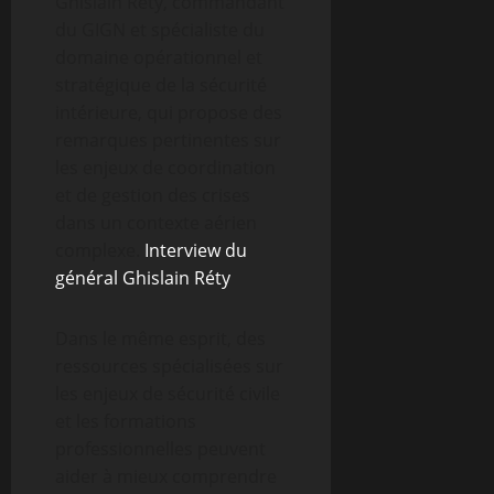
Ghislain Réty, commandant
du GIGN et spécialiste du
domaine opérationnel et
stratégique de la sécurité
intérieure, qui propose des
remarques pertinentes sur
les enjeux de coordination
et de gestion des crises
dans un contexte aérien
complexe.
Interview du
général Ghislain Réty
Dans le même esprit, des
ressources spécialisées sur
les enjeux de sécurité civile
et les formations
professionnelles peuvent
aider à mieux comprendre