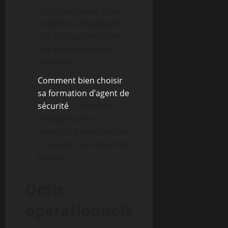
opérationnelles et les
conditions d’utilisation
des hélicoptères dans
des environnements
sensibles
Comment bien choisir
sa formation d’agent de
sécurité
— conseils
pratiques pour
construire une carrière
et assurer une sécurité
terrain
Défis
opérationnels