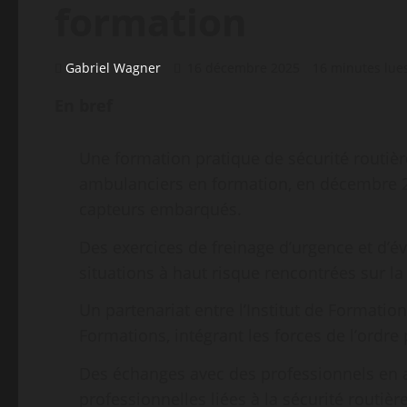
formation
Gabriel Wagner
16 décembre 2025
16 minutes lue
En bref
Une formation pratique de sécurité routièr
ambulanciers en formation, en décembre 20
capteurs embarqués.
Des exercices de freinage d’urgence et d’év
situations à haut risque rencontrées sur la 
Un partenariat entre l’Institut de Formati
Formations, intégrant les forces de l’ordre
Des échanges avec des professionnels en act
professionnelles liées à la sécurité routiè