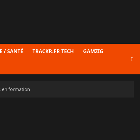
E / SANTÉ
TRACKR.FR TECH
GAMZIG
rs en formation