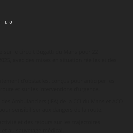
s
0
e sur le circuit Bugatti du Mans pour 22
25, avec des mises en situation réelles et des
itement d’obstacles, conçus pour anticiper les
route et sur les interventions d’urgence.
on des Ambulanciers (IFA) de la CCI du Mans et ACO
 pour sensibiliser aux dangers de la route.
ivité et des retours sur les trajectoires
re et au sauvetage médical.