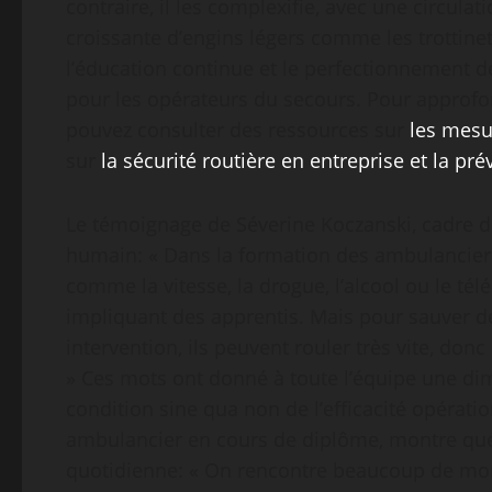
contraire, il les complexifie, avec une circul
croissante d’engins légers comme les trottinett
l’éducation continue et le perfectionnement d
pour les opérateurs du secours. Pour approfon
pouvez consulter des ressources sur
les mesu
sur
la sécurité routière en entreprise et la pr
Le témoignage de Séverine Koczanski, cadre de 
humain: « Dans la formation des ambulanciers
comme la vitesse, la drogue, l’alcool ou le t
impliquant des apprentis. Mais pour sauver des 
intervention, ils peuvent rouler très vite, donc
» Ces mots ont donné à toute l’équipe une dim
condition sine qua non de l’efficacité opératio
ambulancier en cours de diplôme, montre que 
quotidienne: « On rencontre beaucoup de monde