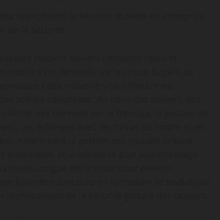
pour approfondir la sécurité routière en entreprise
r de la sécurité.
secours routiers doivent combiner rapidité,
 inédite s’est déroulée sur le circuit Bugatti au
mation, cette initiative vise à réduire les
r des scènes complexes. Au cœur des ateliers, des
ollecter des données sur le freinage, la gestion de
urs. Les échanges avec les forces de l’ordre et les
étier, notamment la gestion des risques lorsque
s électriques, et la nécessité d’un apprentissage
la route. Longue est la route pour devenir
que kilomètre parcouru en formation se traduit par
n renforcement de la sécurité globale des usagers.