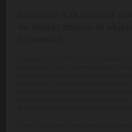
Initiation à la sécurité ro
du Mans : enjeux et objec
formation
Lorsque je suis arrivé sur le circuit Bugatti p
une question simple: comment préparer des am
des situations où la rapidité d’action peut sa
danger accru ? La réponse est née des exerci
transformer l’adrénaline en méthode et pruden
professionnels du secours ne se limite pas à la 
et la communication entre les équipes sur le t
Le cœur du dispositif réside dans des scénario