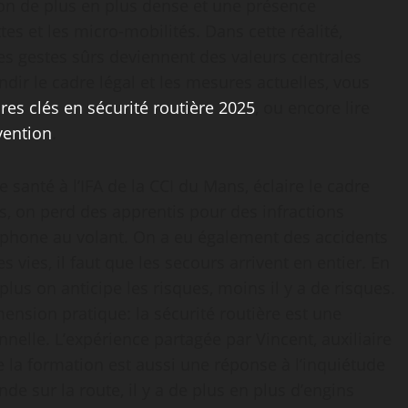
ation de plus en plus dense et une présence
es et les micro-mobilités. Dans cette réalité,
es gestes sûrs deviennent des valeurs centrales
dir le cadre légal et les mesures actuelles, vous
res clés en sécurité routière 2025
, ou encore lire
évention
.
santé à l’IFA de la CCI du Mans, éclaire le cadre
, on perd des apprentis pour des infractions
éléphone au volant. On a eu également des accidents
vies, il faut que les secours arrivent en entier. En
 plus on anticipe les risques, moins il y a de risques.
ension pratique: la sécurité routière est une
nnelle. L’expérience partagée par Vincent, auxiliaire
la formation est aussi une réponse à l’inquiétude
 sur la route, il y a de plus en plus d’engins