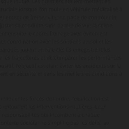
risque inutile. Les premiers ateliers mettent en
ruciale lorsque l’on roule en véhicule médicalisé à
ulement de freiner vite; on parle de contrôler la
’ajuster sa conduite sans perdre de vue la scène
sent ensuite le cadre: freinage avec évitement
 et coordination avec les soutiens au sol et les
barqués jouent un rôle clé: ils enregistrent les
 les trajectoires et de comparer les performances
itif, l’objectif est clair: éviter les accidents sur la
vent en sécurité et dans les meilleures conditions à
pliquer les forces de l’ordre, l’explication est
s entourent les interventions routières. Leur
les responsabilités qui incombent à chaque
ntexte sociétal ne simplifie pas les défis; au