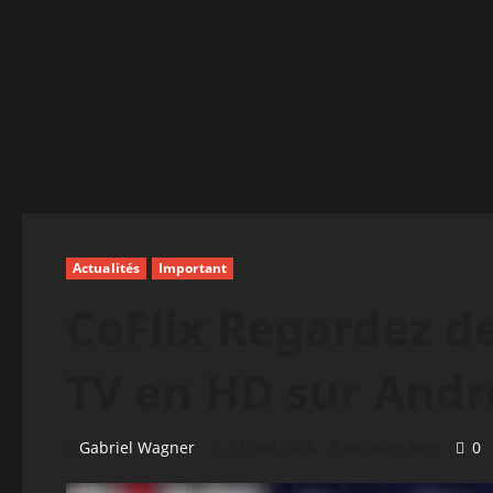
Actualités
Important
CoFlix Regardez de
TV en HD sur Andr
Gabriel Wagner
22 mai 2026
5 minutes lues
0