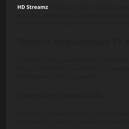
HD Streamz
prend en charge plusieurs nivea
et parfois même la 4K. La plateforme ajuste a
connexion internet pour éviter les mises en m
Options linguistiques VF 
L’un de ses principaux atouts est son contenu
français) et VOSTFR (sous-titrée). C’est pourq
francophones et des apprenants.
Interface conviviale
Coflix offre une interface claire, simple et mo
de streaming. Catégories, barres de recherche 