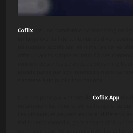
Coflix
est une plateforme de streaming en lig
un large éventail de contenus de divertisseme
utilisateurs appréciant les films, les séries té
offre un accès simple et intuitif à des conten
rencontrée sur les services de streaming tradi
grande partie par son interface simple, sa rap
s’adresse à un public international.
L’un des principaux atouts de
Coflix App
résid
notamment les films et séries français, ce qui
Les utilisateurs peuvent explorer différents gen
thriller et la comédie, garantissant ainsi un l
optimisée pour les appareils mobiles et les or