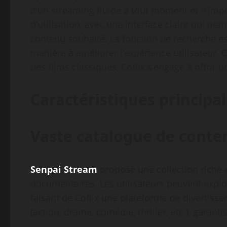
d’un streaming fluide à tout moment et n’impor
d’utilisation, avec une interface claire qui pe
contenu souhaité. La fonction de recherche es
manière à améliorer l’expérience utilisateur.
des films classiques, Coflix s’engage à offrir 
Caractéristiques principal
Vaste catalogue de conte
Senpai Stream
propose une collection riche e
documentaires. Les utilisateurs peuvent explo
faisant de Coflix une plateforme de divertiss
(action, drame, comédie, thriller, etc.), garan