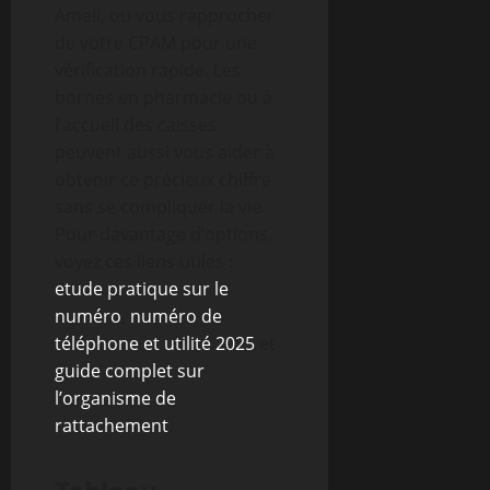
Ameli, ou vous rapprocher
de votre CPAM pour une
vérification rapide. Les
bornes en pharmacie ou à
l’accueil des caisses
peuvent aussi vous aider à
obtenir ce précieux chiffre
sans se compliquer la vie.
Pour davantage d’options,
voyez ces liens utiles :
etude pratique sur le
numéro
,
numéro de
téléphone et utilité 2025
et
guide complet sur
l’organisme de
rattachement
.