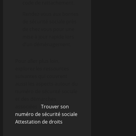
code de rattachement.
Rendez-vous aux bornes
de sécurité sociale près
de chez vous pour une
mise à jour rapide lors
d’un déménagement.
Pour aller plus loin,
explorez les ressources
suivantes qui couvrent
aussi les aspects autour du
numéro de sécurité sociale
et des démarches
associées :
Trouver son
numéro de sécurité sociale
,
Attestation de droits
.