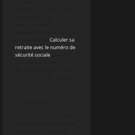
comment le code
d’affiliation s’intègre dans
les systèmes de
remboursement et
d’évaluation des droits. Des
guides comme
Calculer sa
retraite avec le numéro de
sécurité sociale
donnent
des scénarios pratiques et
des méthodes pour vérifier
la cohérence des données
dans votre dossier.
En pratique, si vous
cherchez votre code exact,
vous pouvez aussi vérifier
l’attestation de droits dans
votre espace personnel