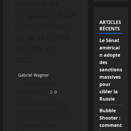
numéro de
l’organisme de
ARTICLES
rattachement
RÉCENTS
de la sécurité
Le Sénat
sociale en
américai
n adopte
2025
des
sanctions
Gabriel Wagner
massives
27 novembre 2025
pour
cibler la
13 minutes lues
0
Russie
Récapitulatif rapide pour
s’y retrouver en 2025 : le
Bubble
numéro de l’organisme de
Shooter :
rattachement (code
comment