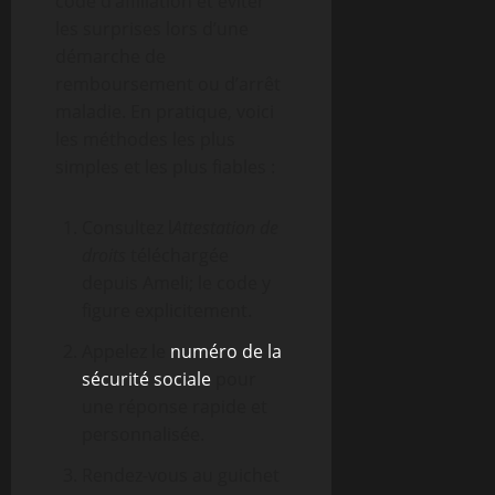
code d’affiliation et éviter
les surprises lors d’une
démarche de
remboursement ou d’arrêt
maladie. En pratique, voici
les méthodes les plus
simples et les plus fiables :
Consultez l
Attestation de
droits
téléchargée
depuis Ameli; le code y
figure explicitement.
Appelez le
numéro de la
sécurité sociale
pour
une réponse rapide et
personnalisée.
Rendez-vous au guichet