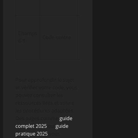
pour les
remboursements
Test de
cohérence et
Champs
Code centre
précision du
6-9
routage des
échanges
Pour approfondir le sujet
et vérifier votre code, vous
pouvez consulter les
ressources liées et suivre
les procédures adaptées.
Des pages comme
guide
complet 2025
ou
guide
pratique 2025
vous