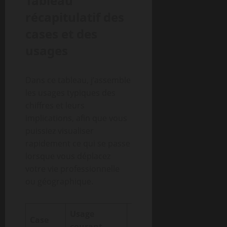
Tableau
récapitulatif des
cases et des
usages
Dans ce tableau, j’assemble
les usages typiques des
chiffres et leurs
implications, afin que vous
puissiez visualiser
rapidement ce qui se passe
lorsque vous déplacez
votre vie professionnelle
ou géographique.
Usage
Case
Impact pratique
courant