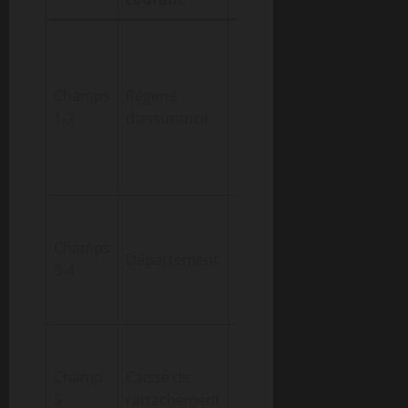
Direction des
démarches et
droits;
Champs
Régime
adaptation en
1-2
d’assurance
cas de
changement de
statut
Économise du
temps lors des
Champs
Département
remplacements
3-4
et des mises à
jour
Détermine le
réseau et les
Champ
Caisse de
interlocuteurs
5
rattachement