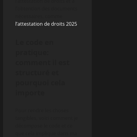
l’attestation de droits et à
l’obtention des documents
nécessaires, comme
l’attestation de droits 2025
.
Le code en
pratique:
comment il est
structuré et
pourquoi cela
importe
Pour rendre les choses
tangibles, voici comment je
décompose le code et ce
que cela implique dans ma