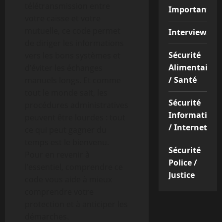
télétransmission entre
Important
votre caisse et votre
mutuelle, ce code permet
Interviews
de diriger les informations
Sécurité
vers les bons systèmes et
Alimentaire
d’éviter les échanges
/ Santé
manuels longs. Et comme
tout le monde sait, les
Sécurité
procédures administratives
Informatique
peuvent être lourdes : tout
/ Internet
ce qui peut gagner du
temps est le bienvenu.
Sécurité
Pour en revenir à
Police /
l’essentiel, comprendre ce
Justice
code vous aide à mieux
comprendre votre
protection et à anticiper les
démarches.