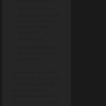
indiquant le régime
Trois chiffres suivants
décrivant le centre et la
caisse (avec les deux
premiers chiffres
indiquant le
département)
Quatre chiffres finaux
signalant le centre de
rattachement
Pour ceux qui souhaitent
aller plus loin, vous pouvez
consulter également les
ressources liées à
l’attestation et au calcul de
la retraite; elles expliquent