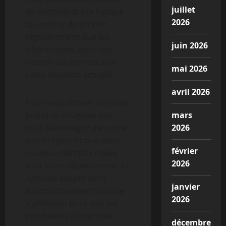
juillet
de comprendre la logique
2026
du code et de vérifier
régulièrement que les
juin 2026
informations associées
restent cohérentes avec
mai 2026
votre situation actuelle.
avril 2026
Pour vous donner une idée
pratique, imaginez que
mars
vous déménagez dans une
2026
autre région et que votre
février
nouveau domicile relève
2026
d’un autre département. Le
système adapte alors
janvier
automatiquement le code
2026
d’affiliation pour que les
prochaines démarches
décembre