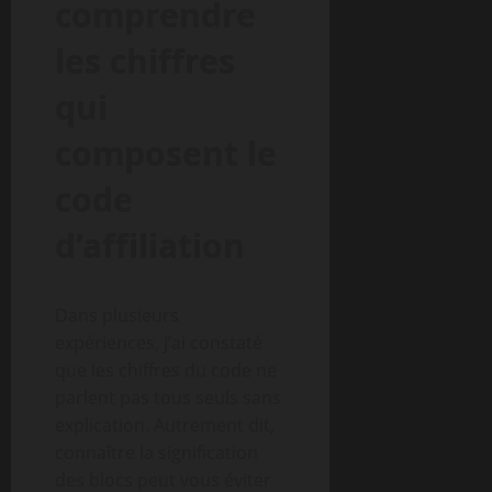
comprendre
les chiffres
qui
composent le
code
d’affiliation
Dans plusieurs
expériences, j’ai constaté
que les chiffres du code ne
parlent pas tous seuls sans
explication. Autrement dit,
connaître la signification
des blocs peut vous éviter