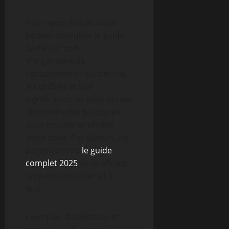
Pour approfondir, vous
pouvez consulter le guide
dédié au “code
d’organisme de
rattachement” qui détaille
les chiffres et leur
signification, et vous donne
des méthodes pratiques
pour trouver et vérifier
votre code. Par ailleurs, les
pages comme
le guide
complet 2025
vous offrent
un panorama clair et à
jour.
Exemples d’utilisation et