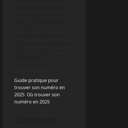
notamment les pages
décrivant les outils pour
trouver rapidement votre
code et les procédures
associées. Vous y trouverez
des explications sur les
chiffres et des exemples de
codes réels pour mieux
comprendre le
fonctionnement.
Guide pratique pour
trouver son numéro en
2025
,
Où trouver son
numéro en 2025
Comment