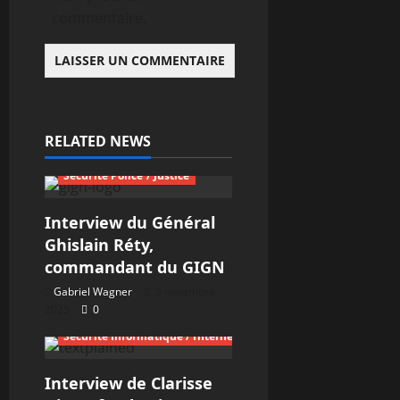
commentaire.
RELATED NEWS
Interviews
Sécurité Police / Justice
Interview du Général
Ghislain Réty,
commandant du GIGN
Gabriel Wagner
5 novembre
2025
0
Interviews
Sécurité Informatique / Internet
Interview de Clarisse