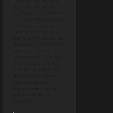
risque de la voir changer
de ton. Il ne fait aucun
doute que le simple fait de
reconnaître cette possible
fracture serait pour la
commissaire un constat
d’échec et il ne semble pas
que le terme d’échec fasse
partie du champ lexical de
la femme, de la flic et de la
porte-parole de la police
nationale.
«
La pédagogie,
la proximité et l’écoute
sont extrêmement
efficaces pour empêcher
tous les risques de
fracture.
»