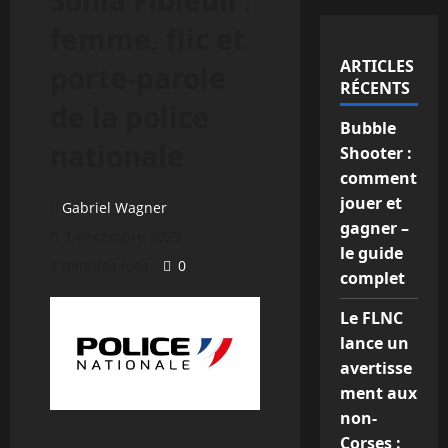
Sonia Fibleuil :
femme, flic et
ARTICLES
porte-parole
RÉCENTS
de la police
Bubble
nationale
Shooter :
comment
jouer et
Gabriel Wagner
gagner –
1 décembre 2025
le guide
7 minutes lues
0
complet
Le FLNC
lance un
avertisse
ment aux
non-
Corses :