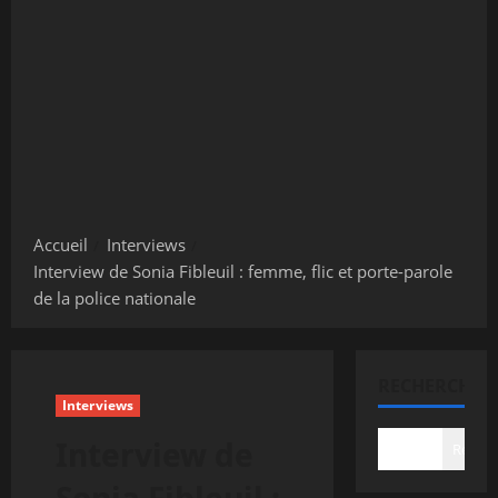
Accueil
Interviews
Interview de Sonia Fibleuil : femme, flic et porte-parole
de la police nationale
RECHERCHER
Interviews
Interview de
Recher