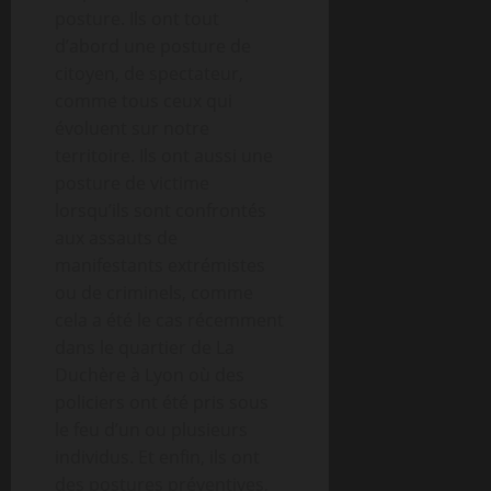
posture. Ils ont tout
d’abord une posture de
citoyen, de spectateur,
comme tous ceux qui
évoluent sur notre
territoire. Ils ont aussi une
posture de victime
lorsqu’ils sont confrontés
aux assauts de
manifestants extrémistes
ou de criminels, comme
cela a été le cas récemment
dans le quartier de La
Duchère à Lyon où des
policiers ont été pris sous
le feu d’un ou plusieurs
individus. Et enfin, ils ont
des postures préventives,