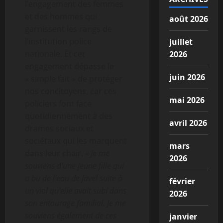
l’engagement des femmes
et des hommes qui
août 2026
garnissent les rangs de
l’institution police
juillet
nationale. Et cet
2026
engagement dépasse le
juin 2026
« simple fait » de protéger
nos concitoyens, car ces
mai 2026
policiers font face
quotidiennement à des
avril 2026
drames sociaux et
sociétaux qui les marquent
mars
dans leur chair.
«
Je me
2026
souviens d’une jeune fille qui
a bu de l’eau de javel suite à
février
un viol qu’elle avait subi dans
2026
son entourage familial. Je me
souviens également de ces
janvier