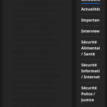
poste de porte-parole est créé
Actualités
en étant décorrélé du
Service
d’Information et de
Important
Communication de la Police
(SICoP). J’ai 12 adjoints
Interviews
spécialistes (PJ, PAF, CRS,
protection, police scientifique
Sécurité
et sécurité) dont le métier est
Alimentaire
également de prendre la
/ Santé
parole. Nous sommes
policiers et notre métier est
Sécurité
d’expliquer nos organisations
Informatique
à tous nos concitoyens.
Cela
/ Internet
fait maintenant trop
longtemps que des non-
Sécurité
policiers parlent de nos
Police /
activités et il a été jugé
Justice
bon que des policiers