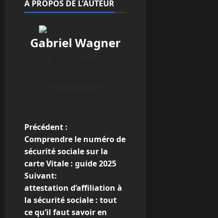
À PROPOS DE L'AUTEUR
Gabriel Wagner
Administrator
Voir toutes les
publications
N
Précédent :
Comprendre le numéro de
a
sécurité sociale sur la
carte Vitale : guide 2025
v
Suivant:
i
attestation d’affiliation à
la sécurité sociale : tout
g
ce qu’il faut savoir en