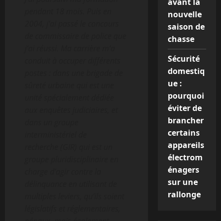
avant la
pendant 18 mois. Puis en
nouvelle
2004, j’ai passé le concours
saison de
de commissaire de police que
chasse
j’ai réussi. Ma carrière m’a
Sécurité
conduit à occuper différents
domestiq
postes : dans une
brigade de
ue :
sûreté urbaine qui est une
pourquoi
unité spécialement dédiée
éviter de
aux enquêtes judiciaires, et
brancher
dans un
groupe
certains
interministériel de
appareils
recherche (GIR) qui est un
électrom
groupe pluridisciplinaire en
énagers
charge d’agir contre la
sur une
délinquance en utilisant de
rallonge
multiples leviers, qu’ils soient
législatifs et réglementaires,
pénaux, mais également