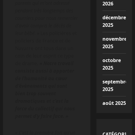
parents qui m’ont adressé
2026
pendant très longtemps des
décembre
courriers pour nous remercier
2025
d’avoir compris le décès de
leur bébé. »
Les policières et
novembre
policiers de France et de
2025
Navarre ont tous dans un
coin de leur esprit ce type
octobre
de drame.
« Notre travail
2025
consiste aussi à apporter
de l’humanité au cœur
septembre
d’évènements qui sont
2025
bien trop souvent
dramatiques et c’est la
août 2025
force du collectif qui nous
permet d’y faire face. »
«
C’est la première fois qu’un
CATÉGORIES