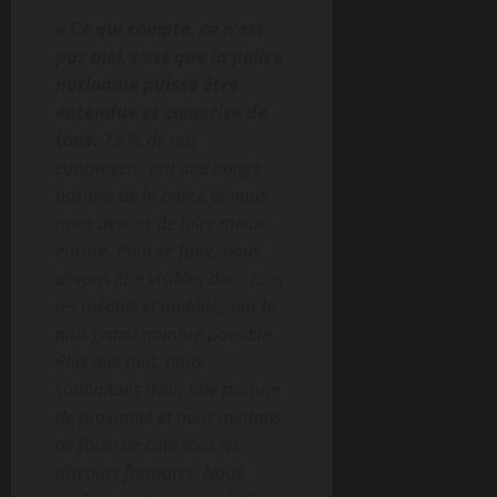
« Ce qui compte, ce n’est
pas moi, c’est que la police
nationale puisse être
entendue et comprise de
tous.
73 % de nos
concitoyens ont une image
positive de la police et nous
nous devons de faire mieux
encore. Pour ce faire, nous
devons être visibles dans tous
les médias et audibles par le
plus grand nombre possible.
Plus que tout, nous
souhaitons avoir une posture
de proximité et nous mettons
de facto de côté tous les
discours formatés. Nous