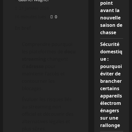
point
21 janvier 2026
avant la
16 minutes lues
0
nouvelle
saison de
En bref
chasse
Comprendre pourquoi
Sécurité
les plateformes de
docu
domestiq
streaming
changent
ue :
d’
adresse
pour
pourquoi
maintenir l’accès et
éviter de
contourner les
brancher
blocages.
certains
appareils
Évaluer les risques liés
électrom
au streaming non
énagers
officiel et découvrir des
sur une
alternatives légales et
rallonge
plus sûres.