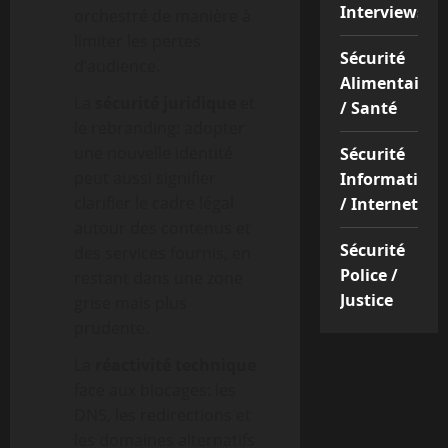
Interviews
orchestré de manière à
limiter les pertes
Sécurité
d’audience.
Alimentaire
La
sécurité juridique
et
/ Santé
le rebranding: adopter
une nouvelle identité
Sécurité
peut aussi signifier
Informatique
clarifier le cadre légal
/ Internet
autour des contenus et
Sécurité
des services fournis, en
Police /
restant dans une zone
Justice
grise mais plus
prudente.
La
réactivité technique
face aux blocages: les
DNS, les redirections et
les domaines alternatifs