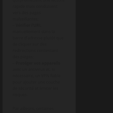
qui promettent une lecture
rapide mais conduisent
vers des pages
malveillantes;
–
Vérifier l’URL
manuellement dans la
barre d’adresse plutôt que
de cliquer sur des
redirections contentant
des pièges;
–
Protéger vos appareils
avec un antivirus et, si
nécessaire, un VPN fiable
pour ajouter une couche
de sécurité et limiter les
risques.
Par ailleurs, certaines