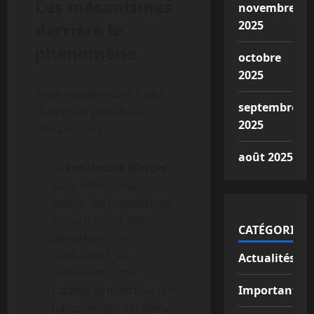
Les mécanismes
novembre
2025
derrière le
phénomène
octobre
2025
Pour comprendre, il faut
septembre
distinguer plusieurs
2025
mécanismes.
août 2025
La
continuité d’accès
sans interruption
visible: les plateformes
veulent éviter des
CATÉGORIES
périodes où les
utilisateurs se
Actualités
retrouvent sans
catalogue ni lecteur. Le
Important
basculement est alors