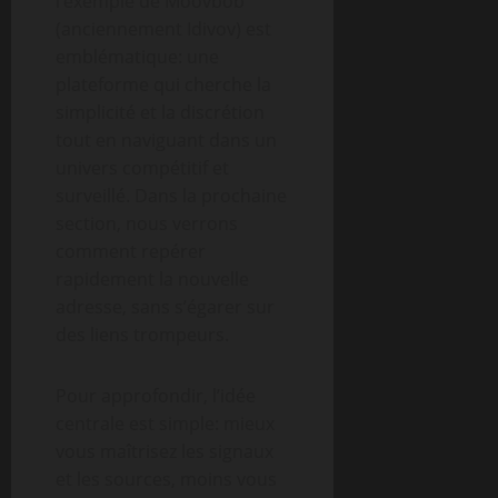
l’exemple de Moovbob
(anciennement Idivov) est
emblématique: une
plateforme qui cherche la
simplicité et la discrétion
tout en naviguant dans un
univers compétitif et
surveillé. Dans la prochaine
section, nous verrons
comment repérer
rapidement la nouvelle
adresse, sans s’égarer sur
des liens trompeurs.
Pour approfondir, l’idée
centrale est simple: mieux
vous maîtrisez les signaux
et les sources, moins vous