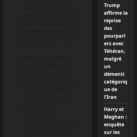
Trump
Apprendre, étape par
affirme la
étape, comment trouver
reprise
et accéder au bon
des
nouvelle adresse
sans
pourparl
tomber sur des copies
ers avec
frauduleuses.
Téhéran,
Découvrir l’exemple
malgré
concret de Moovbob
un
(anciennement Idivov)
démenti
et ce que cela révèle sur
catégoriq
l’évolution du secteur.
ue de
l’Iran
Obtenir des conseils
pratiques pour
Harry et
sécuriser votre
Meghan :
connexion et optimiser
enquête
votre expérience de
sur les