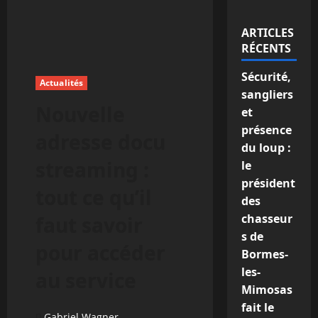
ARTICLES
RÉCENTS
Sécurité,
Actualités
sangliers
Nouvelle
et
présence
adresse docu
du loup :
streaming :
le
président
tout ce qu’il
des
chasseur
faut savoir
s de
pour accéder
Bormes-
les-
au service
Mimosas
fait le
Gabriel Wagner