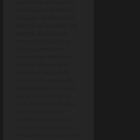
plateformes publient des
mises à jour officielles sur
des pages dédiées ou via
des chaînes associées. Par
exemple, vous pouvez
trouver des ressources
utiles qui expliquent
comment accéder à une
nouvelle adresse sans
dénaturer l’expérience.
Pour nourrir votre veille,
voici quelques liens utiles
que je recommande de
consulter (voir ci-dessous
pour les références
réelles). Et pour ceux qui
préfèrent une approche
structurée, je propose une