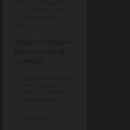
marche à suivre qui peut
être répétée pour chaque
plateforme que vous
utilisez.
Règles pratiques
pour ne pas se
tromper
Établissez une routine
de vérification des
adresses et remettez à
jour vos favoris
régulièrement.
Comparez les
informations sur au