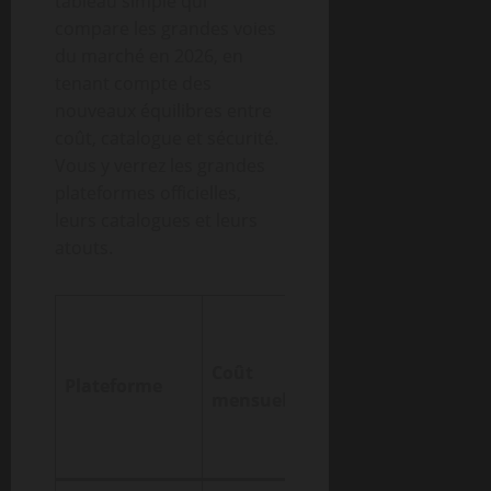
tableau simple qui
compare les grandes voies
du marché en 2026, en
tenant compte des
nouveaux équilibres entre
coût, catalogue et sécurité.
Vous y verrez les grandes
plateformes officielles,
leurs catalogues et leurs
atouts.
Sécu
Coût
Catalogue
Plateforme
et
mensuel
principal
fiabi