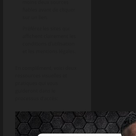
moins deux sources
fiables avant de cliquer
sur un lien.
Préférez les sites qui
affichent clairement les
conditions d’utilisation
et les mentions légales.
En complément, voici deux
ressources visuelles et
pratiques qui vous
guideront dans le
processus d’accès: