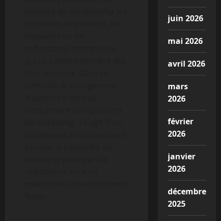
manière de complexifier les
juin 2026
tentatives de piratage, de
malwares ou de
mai 2026
redirections trompeuses
qui se cachent derrière des
avril 2026
liens douteux. Dans ce
contexte, le changement
mars
d’adresse n’est pas
2026
uniquement une question
février
de marketing: il s’agit d’un
2026
ajustement structurel pour
assurer la pérennité du
janvier
service et protéger les
2026
utilisateurs, tout en
maintenant une expérience
décembre
fluide.
2025