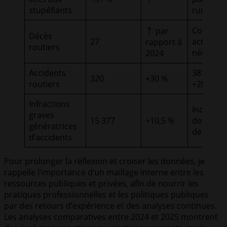
stupéfiants
rural et 
Constat 
↑ par
Décès
27
actions c
rapport à
routiers
nécessai
2024
Accidents
381 bless
320
+30 %
routiers
+20 %
Infractions
Indicateu
graves
15 377
+10,5 %
de difficu
génératrices
de condu
d’accidents
Pour prolonger la réflexion et croiser les données, je
rappelle l’importance d’un maillage interne entre les
ressources publiques et privées, afin de nourrir les
pratiques professionnelles et les politiques publiques
par des retours d’expérience et des analyses continues.
Les analyses comparatives entre 2024 et 2025 montrent