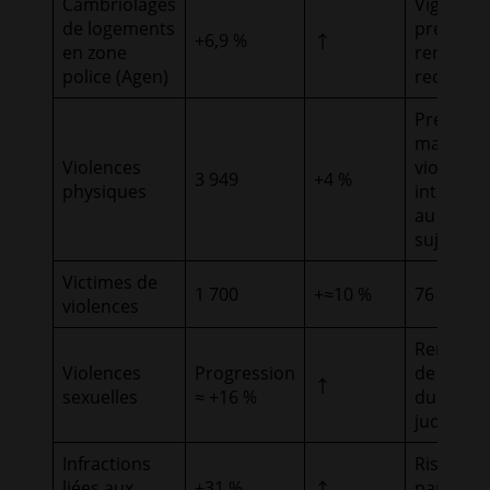
Cambriolages
Vigilance
de logements
préventi
+6,9 %
↑
en zone
renforcé
police (Agen)
requises
Préoccup
majeure,
Violences
violence
3 949
+4 %
physiques
intrafami
au cœur
sujet
Victimes de
1 700
+≈10 %
76 % fe
violences
Renforc
Violences
Progression
de l’accue
↑
sexuelles
≈ +16 %
du trait
judiciaire
Infractions
Risque
liées aux
+31 %
partagé 
↑