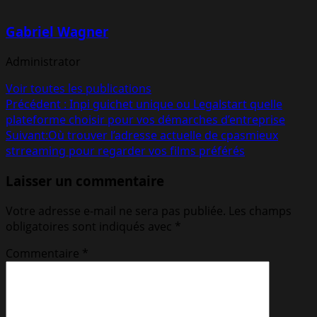
Gabriel Wagner
Administrator
Voir toutes les publications
Navigation
Précédent :
Inpi guichet unique ou Legalstart quelle
plateforme choisir pour vos démarches d’entreprise
d’article
Suivant:
Où trouver l’adresse actuelle de cpasmieux
strreaming pour regarder vos films préférés
Laisser un commentaire
Votre adresse e-mail ne sera pas publiée.
Les champs
obligatoires sont indiqués avec
*
Commentaire
*