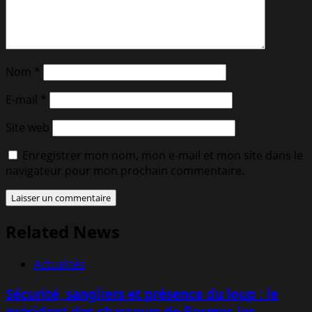
Nom
*
E-mail
*
Site web
Enregistrer mon nom, mon e-mail et mon site dans le
navigateur pour mon prochain commentaire.
Related News
Actualités
Sécurité, sangliers et présence du loup : le
président des chasseurs de Bormes-les-