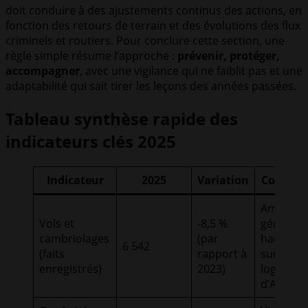
doit conduire à des ajustements continus des actions, en
fonction des retours de terrain et des évolutions des flux
criminels et routiers. Pour conclure cette section, une
règle simple résume l’approche :
prévenir, protéger,
accompagner
, avec une vigilance qui ne faiblit pas et une
adaptabilité qui sait tirer les leçons des années passées.
Tableau synthèse rapide des
indicateurs clés 2025
Indicateur
2025
Variation
Commen
Améliora
Vols et
-8,5 %
générale
cambriolages
(par
hausse l
6 542
(faits
rapport à
sur les
enregistrés)
2023)
logemen
d’Agen