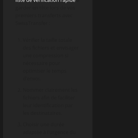
liste de vérification rapide
à
garder en tête lors de vos
premiers transferts avec
SwissTransfer :
Vérifier la taille totale
des fichiers et envisager
une compression si
nécessaire pour
optimiser le temps
d’envoi.
Nommer clairement les
fichiers afin de faciliter
leur identification par
les destinataires.
Choisir une durée
adaptée à l’urgence du