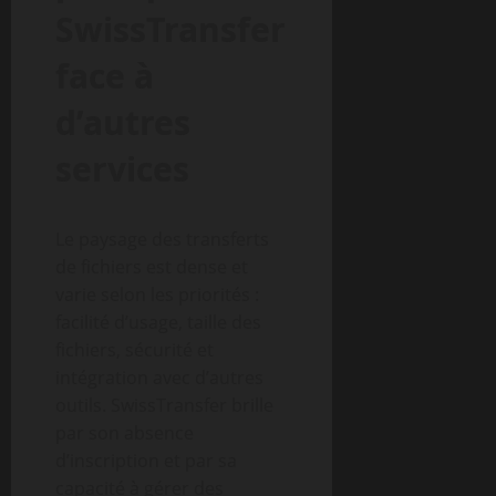
SwissTransfer
face à
d’autres
services
Le paysage des transferts
de fichiers est dense et
varie selon les priorités :
facilité d’usage, taille des
fichiers, sécurité et
intégration avec d’autres
outils. SwissTransfer brille
par son absence
d’inscription et par sa
capacité à gérer des