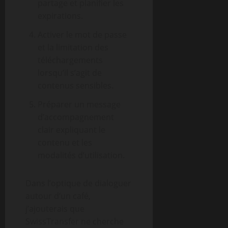
partage et planifier les
expirations.
Activer le mot de passe
et la limitation des
téléchargements
lorsqu’il s’agit de
contenus sensibles.
Préparer un message
d’accompagnement
clair expliquant le
contenu et les
modalités d’utilisation.
Dans l’optique de dialoguer
autour d’un café,
j’ajouterais que
SwissTransfer ne cherche