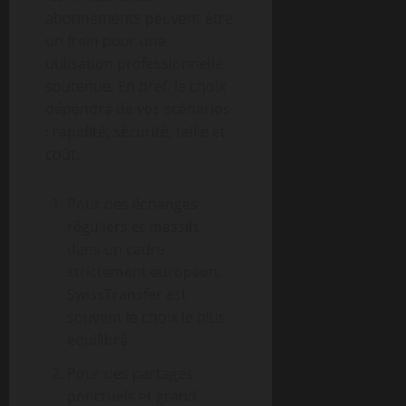
abonnements peuvent être
un frein pour une
utilisation professionnelle
soutenue. En bref, le choix
dépendra de vos scénarios
: rapidité, sécurité, taille et
coût.
Pour des échanges
réguliers et massifs
dans un cadre
strictement européen,
SwissTransfer est
souvent le choix le plus
équilibré.
Pour des partages
ponctuels et grand