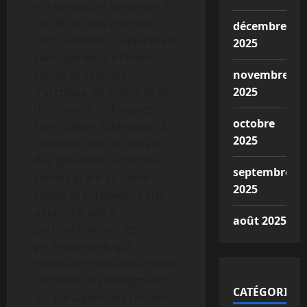
infrastructure alimentée à
100 % par des énergies
décembre
renouvelables. L’objectif est
2025
clair : permettre l’envoi
rapide et sécurisé
novembre
d’archives, de vidéos et de
2025
documents techniques
octobre
sans obliger l’utilisateur à
2025
s’inscrire, tout en offrant
des garanties juridiques
septembre
solides grâce au cadre
2025
suisse et européen. Cette
approche attire
août 2025
particulièrement les
professionnels qui
manipulent des documents
sensibles, les enseignants
CATÉGORIES
qui partagent des contenus