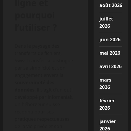
ligne et
août 2026
pourquoi
juillet
l’utiliser ?
2026
juin 2026
Dans le paysage des
mai 2026
transferts de fichiers,
SwissTransfer se distingue
avril 2026
par sa simplicité et son
engagement envers la
mars
souveraineté des
2026
données
. Il s’agit d’un outil
développé par Infomaniak,
février
un hébergeur suisse
2026
reconnu pour ses
pratiques respectueuses
janvier
de la vie privée et son
2026