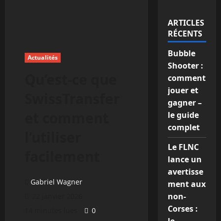
ARTICLES
RÉCENTS
Bubble
Actualités
Shooter :
Qu’est-ce que
comment
jouer et
SwissTransfer
gagner –
et comment
le guide
complet
l’utiliser
Le FLNC
facilement
lance un
avertisse
Gabriel Wagner
ment aux
non-
22 janvier 2026
Corses :
14 minutes lues
0