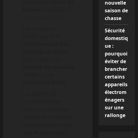
permettant l’
envoi de
nouvelle
fichiers
jusqu’à 50 Go
saison de
en une seule fois.
chasse
Les transferts
Sécurité
bénéficient d’un
domestiq
chiffrement et d’un
ue :
stockage en Suisse
pourquoi
garantissant une
éviter de
sécurité des données
brancher
élevée et une
certains
conformité RGPD
.
appareils
électrom
Les options de
énagers
personnalisation
sur une
incluent la durée de
rallonge
validité, le nombre de
téléchargements et le
mot de passe pour