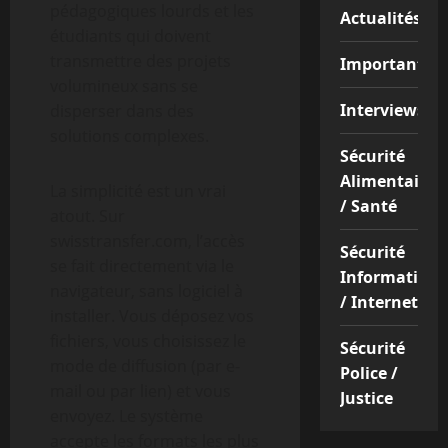
pédagogiques lourds et les
Actualités
étudiants qui doivent
transmettre des projets
Important
volumineux sans se
Interviews
disperser dans des
solutions complexes.
Sécurité
Alimentaire
La simplicité est un vrai
/ Santé
atout. Sur
swisstransfer.com, l’accès
Sécurité
se fait directement via le
Informatique
navigateur, sans logiciel à
/ Internet
installer. Vous déposez vos
fichiers, vous choisissez le
Sécurité
mode de diffusion (par e-
Police /
mail ou par lien) et vous
Justice
envoyez. Le système
accepte les formats les plus