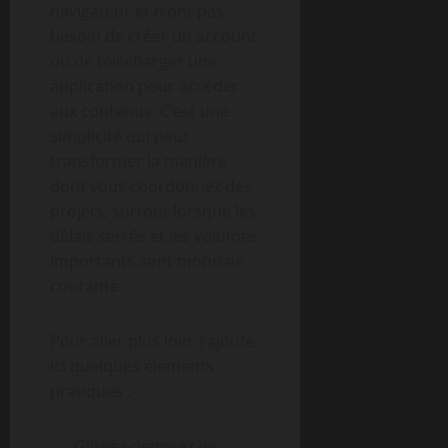
navigateur et n’ont pas
besoin de créer un account
ou de télécharger une
application pour accéder
aux contenus. C’est une
simplicité qui peut
transformer la manière
dont vous coordonnez des
projets, surtout lorsque les
délais serrés et les volumes
importants sont monnaie
courante.
Pour aller plus loin, j’ajoute
ici quelques éléments
pratiques :
Glissez-déposez les