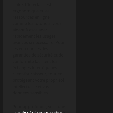
claire. L’interface est
ergonomique et les
ressources en ligne,
comme les tutoriels, vous
aident à escalader
rapidement les usages
avancés si nécessaire. Pour
les entreprises, les
garanties de sécurité et de
conformité facilitent les
échanges inter-équipes et
client-fournisseur, tout en
protégeant votre propriété
intellectuelle et vos
données sensibles.
Pour approfondir, voici une