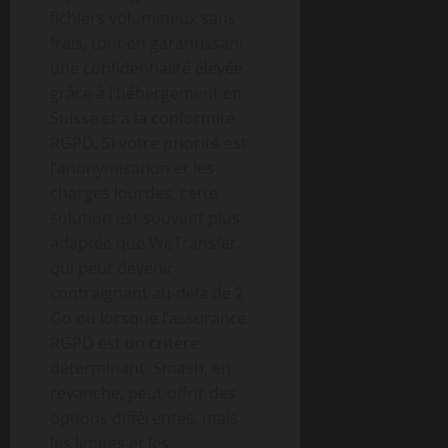
fichiers volumineux sans
frais, tout en garantissant
une confidentialité élevée
grâce à l’hébergement en
Suisse et à la conformité
RGPD. Si votre priorité est
l’anonymisation et les
charges lourdes, cette
solution est souvent plus
adaptée que WeTransfer,
qui peut devenir
contraignant au-delà de 2
Go ou lorsque l’assurance
RGPD est un critère
déterminant. Smash, en
revanche, peut offrir des
options différentes, mais
les limites et les