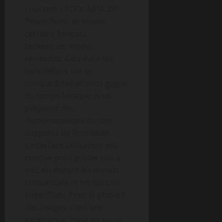
courants : PDFs, MP4, ZIP,
PowerPoint, et même
certains formats
techniques moins
répandus. Cela évite les
faux débats sur la
compatibilité et vous gagne
du temps lorsque vous
préparez des
démonstrations ou des
supports de formation.
L’interface utilisateur est
conçue pour guider pas à
pas, en évitant les menus
compliqués et les options
superflues. Pour la plupart
des usages, c’est une
expérience “mise en route