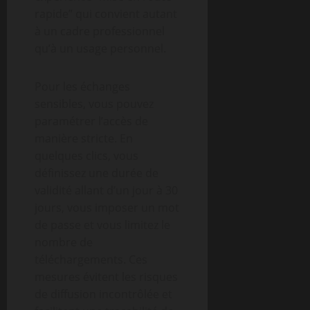
rapide” qui convient autant
à un cadre professionnel
qu’à un usage personnel.
Pour les échanges
sensibles, vous pouvez
paramétrer l’accès de
manière stricte. En
quelques clics, vous
définissez une durée de
validité allant d’un jour à 30
jours, vous imposer un mot
de passe et vous limitez le
nombre de
téléchargements. Ces
mesures évitent les risques
de diffusion incontrôlée et