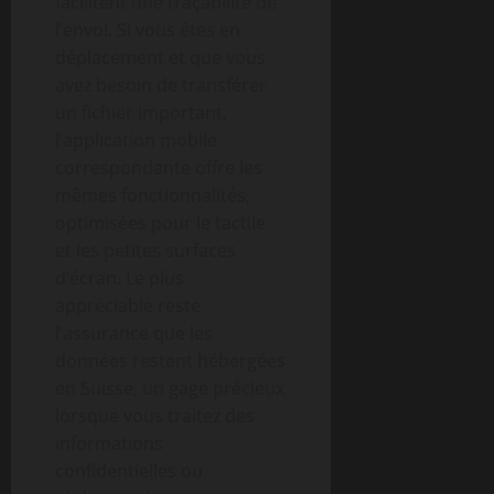
facilitent une traçabilité de
l’envoi. Si vous êtes en
déplacement et que vous
avez besoin de transférer
un fichier important,
l’application mobile
correspondante offre les
mêmes fonctionnalités,
optimisées pour le tactile
et les petites surfaces
d’écran. Le plus
appréciable reste
l’assurance que les
données restent hébergées
en Suisse, un gage précieux
lorsque vous traitez des
informations
confidentielles ou