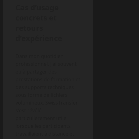
Cas d’usage
concrets et
retours
d’expérience
Dans mon quotidien
professionnel, j’ai souvent
eu à partager des
prestations de formation et
des supports techniques
sous forme de fichiers
volumineux. SwissTransfer
s’est révélé
particulièrement utile
lorsque les participants
travaillaient à distance et