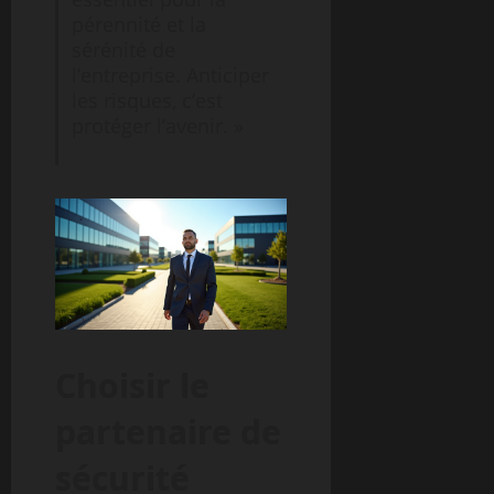
pérennité et la
sérénité de
l’entreprise. Anticiper
les risques, c’est
protéger l’avenir. »
Choisir le
partenaire de
sécurité