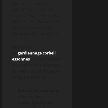
robuste. Un agent de
sécurité offre bien plus
qu’une simple surveillance ;
il incarne une dissuasion
active et une capacité
d’intervention immédiate.
Les services
de
gardiennage corbeil
essonnes
peuvent prendre
diverses formes, adaptées
aux besoins spécifiques de
chaque entreprise :
Patrouilles régulières
:
Des rondes
préventives, de jour