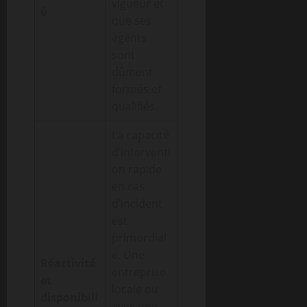
vigueur et
é
que ses
agents
sont
dûment
formés et
qualifiés.
La capacité
d’interventi
on rapide
en cas
d’incident
est
primordial
e. Une
Réactivité
entreprise
et
locale ou
disponibili
avec une