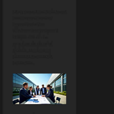
La réponse à ces défis exige
une compréhension
approfondie des
vulnérabilités propres à
chaque site et une
stratégie de sécurité
globale, combinant
plusieurs niveaux de
protection.