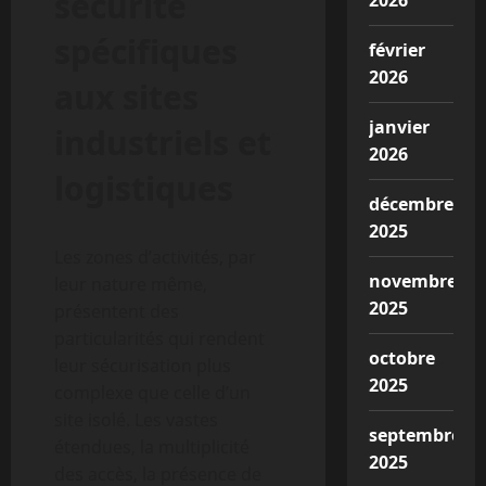
sécurité
2026
spécifiques
février
2026
aux sites
janvier
industriels et
2026
logistiques
décembre
2025
Les zones d’activités, par
novembre
leur nature même,
2025
présentent des
particularités qui rendent
octobre
leur sécurisation plus
2025
complexe que celle d’un
site isolé. Les vastes
septembre
étendues, la multiplicité
2025
des accès, la présence de