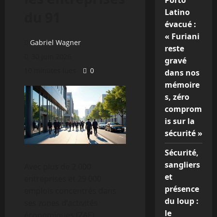
Porto
Latino
du 91
évacué :
« Furiani
Gabriel Wagner
reste
30 juin 2026
gravé
10 minutes lues
0
dans nos
mémoire
s, zéro
comprom
is sur la
sécurité »
Sécurité,
sangliers
Avec plus de 2 000
et
entreprises et 29 000
présence
emplois concentrés dans
du loup :
ses zones d’activités
le
économiques (ZAE),