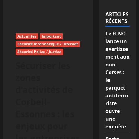
ARTICLES
RÉCENTS
Le FLNC
Actualités
Important
lance un
Sécurité Informatique / Internet
avertisse
Sécurité Police / Justice
ment aux
Sécuriser les
non-
Corses :
zones
le
d’activités de
parquet
antiterro
Corbeil-
riste
ouvre
Essonnes : les
une
enjeux pour
enquête
les entreprises