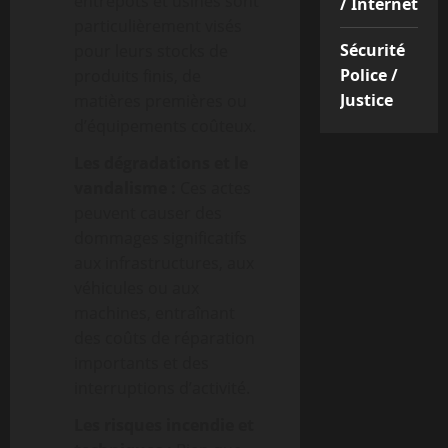
entrepôts et usines sont
/ Internet
particulièrement visés
Sécurité
pour leurs stocks de
Police /
produits finis, de
Justice
matières premières ou
d’équipements coûteux.
Les dégradations et le
vandalisme :
Ces actes
peuvent causer des
dommages significatifs
aux infrastructures, aux
véhicules ou aux
machines, entraînant
des coûts de réparation
importants et des
interruptions d’activité.
Les risques incendie et