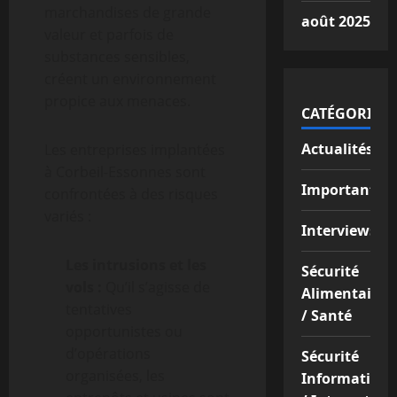
marchandises de grande
août 2025
valeur et parfois de
substances sensibles,
créent un environnement
propice aux menaces.
CATÉGORIES
Actualités
Les entreprises implantées
à Corbeil-Essonnes sont
Important
confrontées à des risques
variés :
Interviews
Les intrusions et les
Sécurité
vols :
Qu’il s’agisse de
Alimentaire
tentatives
/ Santé
opportunistes ou
d’opérations
Sécurité
organisées, les
Informatique