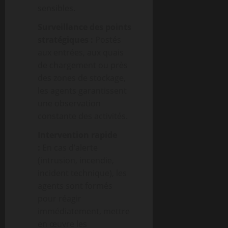
sensibles.
Surveillance des points
stratégiques :
Postés
aux entrées, aux quais
de chargement ou près
des zones de stockage,
les agents garantissent
une observation
constante des activités.
Intervention rapide
:
En cas d’alerte
(intrusion, incendie,
incident technique), les
agents sont formés
pour réagir
immédiatement, mettre
en œuvre les