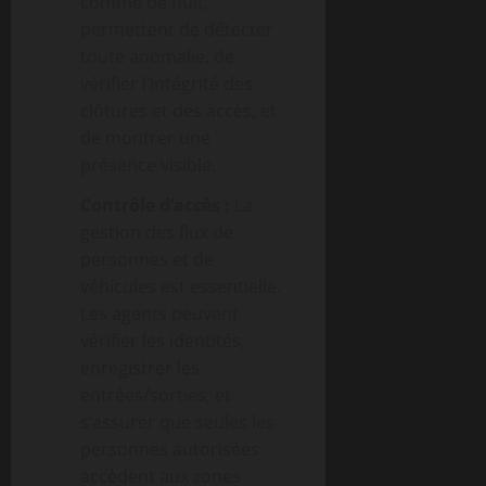
comme de nuit,
permettent de détecter
toute anomalie, de
vérifier l’intégrité des
clôtures et des accès, et
de montrer une
présence visible.
Contrôle d’accès :
La
gestion des flux de
personnes et de
véhicules est essentielle.
Les agents peuvent
vérifier les identités,
enregistrer les
entrées/sorties, et
s’assurer que seules les
personnes autorisées
accèdent aux zones