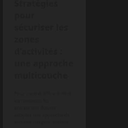
Stratégies
pour
sécuriser les
zones
d’activités :
une approche
multicouche
Pour contrer efficacement
les menaces, les
entreprises doivent
adopter une approche de
sécurité intégrée, mêlant