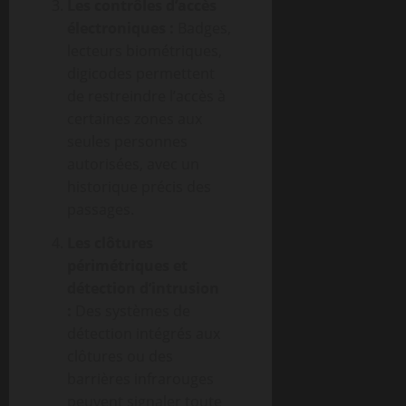
Les contrôles d’accès
électroniques :
Badges,
lecteurs biométriques,
digicodes permettent
de restreindre l’accès à
certaines zones aux
seules personnes
autorisées, avec un
historique précis des
passages.
Les clôtures
périmétriques et
détection d’intrusion
:
Des systèmes de
détection intégrés aux
clôtures ou des
barrières infrarouges
peuvent signaler toute