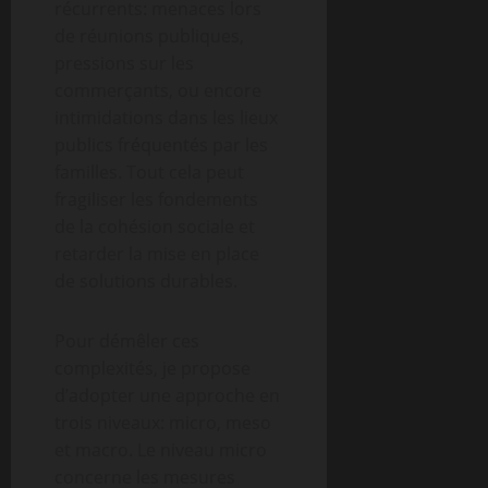
récurrents: menaces lors
de réunions publiques,
pressions sur les
commerçants, ou encore
intimidations dans les lieux
publics fréquentés par les
familles. Tout cela peut
fragiliser les fondements
de la cohésion sociale et
retarder la mise en place
de solutions durables.
Pour démêler ces
complexités, je propose
d’adopter une approche en
trois niveaux: micro, meso
et macro. Le niveau micro
concerne les mesures