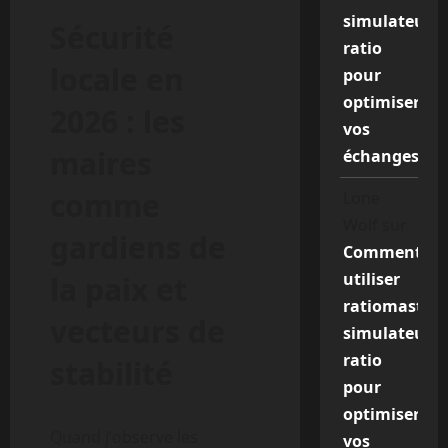
simulateur
Sécurité
ratio
locale en
pour
optimiser
2026 : les
vos
maires
échanges
comme
Lone
Wolf
sur
gardiens de
Comment
utiliser
la paix et
ratiomaster
vecteurs de
simulateur
ratio
stabilité
pour
optimiser
Quand j’observe les
vos