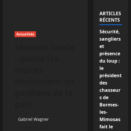
ARTICLES
RÉCENTS
Sécurité,
Actualités
sangliers
Sécurité locale
et
présence
: quand les
du loup :
maires
le
président
deviennent les
des
chasseur
gardiens de la
s de
paix
Bormes-
les-
Mimosas
Gabriel Wagner
fait le
12 février 2026