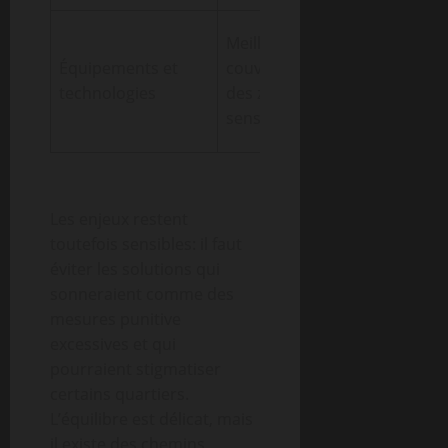
Éclairage public
Meilleure
amélioré,
Équipements et
couverture
systèmes de
technologies
des zones
vidéoprotectio
sensibles
ciblés
Les enjeux restent
toutefois sensibles: il faut
éviter les solutions qui
sonneraient comme des
mesures punitive
excessives et qui
pourraient stigmatiser
certains quartiers.
L’équilibre est délicat, mais
il existe des chemins