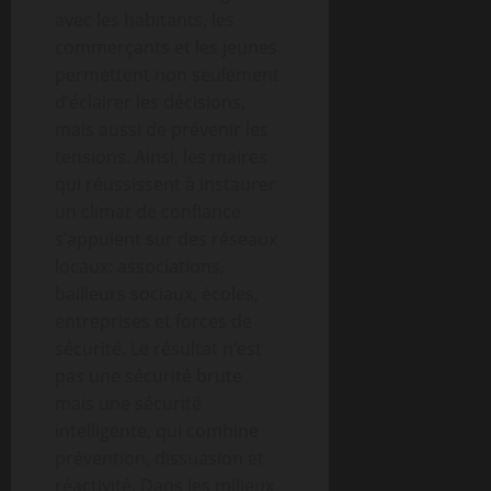
avec les habitants, les
commerçants et les jeunes
permettent non seulement
d’éclairer les décisions,
mais aussi de prévenir les
tensions. Ainsi, les maires
qui réussissent à instaurer
un climat de confiance
s’appuient sur des réseaux
locaux: associations,
bailleurs sociaux, écoles,
entreprises et forces de
sécurité. Le résultat n’est
pas une sécurité brute
mais une sécurité
intelligente, qui combine
prévention, dissuasion et
réactivité. Dans les milieux