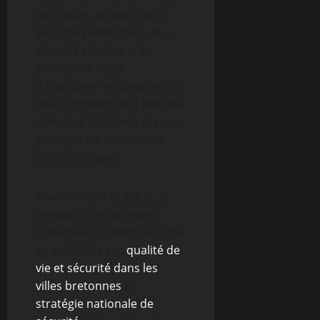
politiques, on parle de «
sécurité préventive » et «
sécurité réactive ». En
pratique, il s’agit
d’équilibrer les deux volets
pour répondre aux besoins
réels des habitants et pour
protéger les institutions
démocratiques.
Pour enrichir le débat, je
renvoie à des analyses
publiques qui lient sécurité
et qualité de vie:
qualité de
vie et sécurité dans les
villes bretonnes
et
stratégie nationale de