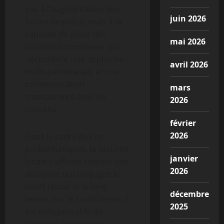
pas à l’augmentation des
juin 2026
forces de police, mais à la
capacité de gérer des
mai 2026
situations complexes qui
nécessitent une approche
avril 2026
multi-partenariale et une
communication
mars
transparente avec les
2026
citoyens.
février
2026
Dans le cadre de ces
problématiques, la sécurité
janvier
locale s’affirme comme une
2026
discipline qui conjugue le
court terme et le long
décembre
terme. Sur le court terme, il
2025
est indispensable de