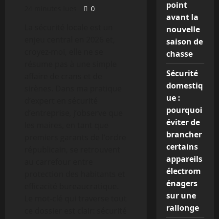
point
24 minutes lues
0
avant la
La sécurité locale est un
nouvelle
enjeu central en 2026 et,
saison de
croyez-moi, elle ne se
chasse
résume pas à une simple
Sécurité
affaire de crans et de
domestiq
sirènes. Dans ma pratique
ue :
d’expert en sécurité
pourquoi
d’entreprise, j’observe que
éviter de
les maires, en tant que
brancher
premiers garants de l’ordre
certains
républicain, se retrouvent
appareils
au carrefour entre
électrom
protection des habitants et
énagers
efficacité bureaucratique.
sur une
Le mot-clé qui traverse tout
rallonge
ce dossier est clair: sécurité