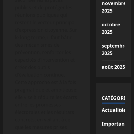
sécuriser les espaces
novembre
publics et de protéger les
2025
réunions publiques qui
restent le vecteur principal
octobre
d’expression citoyenne. Sur
2025
le long terme, il faut bâtir
des mécanismes de
septembre
prévention, renforcer les
2025
capacités d’intervention et
août 2025
créer des outils
d’évaluation continue.
Cette approche est à la fois
pragmatique et ambitieuse:
elle vise à réduire les écarts
CATÉGORIES
entre les promesses
Actualités
électorales et les résultats
concrets, en veillant à ce
Important
que les mesures prises