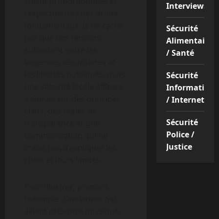
soient proportionnées et
Interviews
respectueuses des droits
fondamentaux. Je ne cache
Sécurité
pas que des tensions
Alimentaire
subsistent entre les
/ Santé
exigences sécuritaires et
les libertés publiques; mais
Sécurité
une sécurité locale efficace
Informatique
s’appuie sur des principes
/ Internet
clairs, des règles de
Sécurité
transparence et une
Police /
communication qui ne
Justice
craint pas d’expliquer les
choix et leurs limites.
Pour illustrer, prenons
l’exemple d’initiatives qui
allient présence physique,