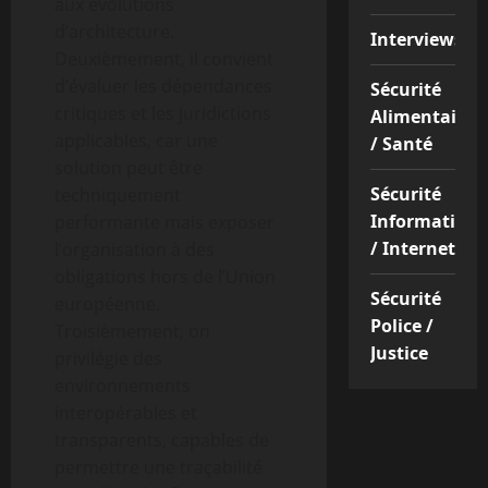
aux évolutions
d’architecture.
Interviews
Deuxièmement, il convient
d’évaluer les dépendances
Sécurité
critiques et les juridictions
Alimentaire
applicables, car une
/ Santé
solution peut être
Sécurité
techniquement
Informatique
performante mais exposer
/ Internet
l’organisation à des
obligations hors de l’Union
Sécurité
européenne.
Police /
Troisièmement, on
Justice
privilégie des
environnements
interopérables et
transparents, capables de
permettre une traçabilité