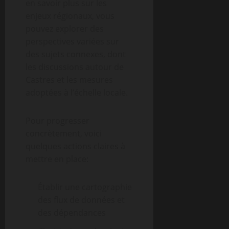
en savoir plus sur les
enjeux régionaux, vous
pouvez explorer des
perspectives variées sur
des sujets connexes, dont
les discussions autour de
Castres et les mesures
adoptées à l’échelle locale.
Pour progresser
concrètement, voici
quelques actions claires à
mettre en place:
Établir une cartographie
des flux de données et
des dépendances