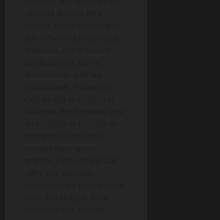
services. Les systèmes de
sécurité doivent être
conçus en tenant compte
des API et des protocoles
standard, afin d’assurer
des échanges sûrs et
documentés avec les
plateformes IT internes.
Cela facilite la collecte et
l’analyse des données, tout
en facilitant la montée en
charge et l’évolutivité
lorsque l’entreprise
grandit. L’objectif est clair:
offrir une solution
cohérente qui peut évoluer
sans que chaque ajout
nécessite une refonte