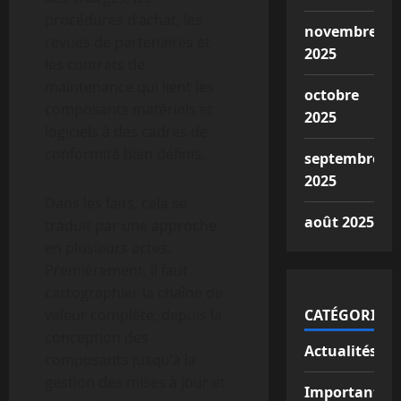
procédures d’achat, les
novembre
revues de partenaires et
2025
les contrats de
maintenance qui lient les
octobre
composants matériels et
2025
logiciels à des cadres de
conformité bien définis.
septembre
2025
Dans les faits, cela se
août 2025
traduit par une approche
en plusieurs actes.
Premièrement, il faut
cartographier la chaîne de
valeur complète, depuis la
CATÉGORIES
conception des
Actualités
composants jusqu’à la
gestion des mises à jour et
Important