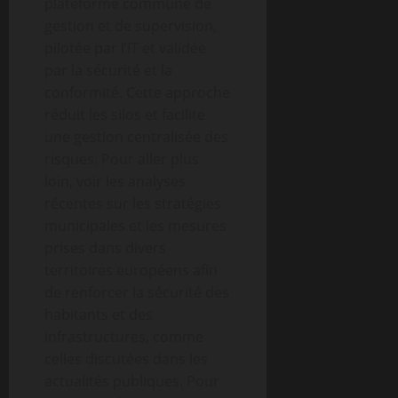
plateforme commune de
gestion et de supervision,
pilotée par l’IT et validée
par la sécurité et la
conformité. Cette approche
réduit les silos et facilite
une gestion centralisée des
risques. Pour aller plus
loin, voir les analyses
récentes sur les stratégies
municipales et les mesures
prises dans divers
territoires européens afin
de renforcer la sécurité des
habitants et des
infrastructures, comme
celles discutées dans les
actualités publiques. Pour