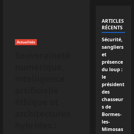
ARTICLES
RÉCENTS
Sécurité,
Actualités
sangliers
Souveraineté
et
présence
numérique,
du loup :
intelligence
le
président
artificielle
des
chasseur
éthique et
s de
architectures
Bormes-
les-
hybrides :
Mimosas