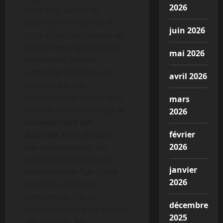
2026
Pour moi, expert en
sécurité d’entreprise, il
juin 2026
s’agit d’un changement de
logiciel: les organisations
mai 2026
ne peuvent plus se
contenter d’évaluer une
avril 2026
solution par ses
performances pures; elles
mars
doivent aussi interroger la
2026
souveraineté des
données
, la localisation
février
des traitements et les
2026
autorités juridiques qui
janvier
encadrent ces flux. Cette
2026
transition n’est pas
symbolique. Elle se
décembre
matérialise dans les cahiers
2025
des charges, les