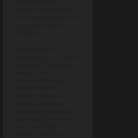
complète des flux, un
contrôle d’accès rigoureux
et une capacité de bascule
en cas de processus
défaillants.
Je me souviens d’un
déploiement où une chaîne
de caméra IP, initialement
pensée comme une
composante purement
opérationnelle, est
devenue une source de
risques juridiques et
techniques lorsque les flux
traversaient des frontières
sans contrôle clair.
Résultat: révision du