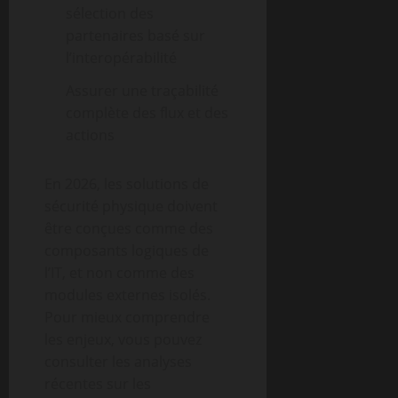
sélection des
partenaires basé sur
l’interopérabilité
Assurer une traçabilité
complète des flux et des
actions
En 2026, les solutions de
sécurité physique doivent
être conçues comme des
composants logiques de
l’IT, et non comme des
modules externes isolés.
Pour mieux comprendre
les enjeux, vous pouvez
consulter les analyses
récentes sur les