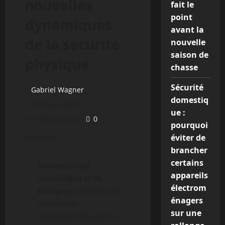
nouvelles
fait le
point
dynamiques
avant la
de la sécurité
nouvelle
saison de
physique
chasse
Sécurité
Gabriel Wagner
domestiq
12 mars 2026
ue :
18 minutes lues
0
pourquoi
éviter de
En bref :
brancher
certains
Souveraineté
appareils
numérique
et
IA
électrom
éthique
prennent une
énagers
dimension
sur une
opérationnelle dans la