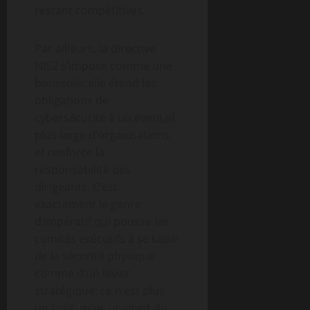
restant compétitives.
Par ailleurs, la directive
NIS2 s’impose comme une
boussole: elle étend les
obligations de
cybersécurité à un éventail
plus large d’organisations
et renforce la
responsabilité des
dirigeants. C’est
exactement le genre
d’impératif qui pousse les
comités exécutifs à se saisir
de la sécurité physique
comme d’un levier
stratégique: ce n’est plus
un coût, mais un pivot de