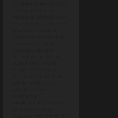
Les architectures hybrides
émergent comme le
modèle de référence pour
structurer les systèmes de
sécurité en 2026. Elles
permettent de répartir les
fonctions entre edge
computing, cloud et
ressources sur site, afin
d’optimiser à la fois la
latence, la sécurité et la
résilience. L’objectif n’est
pas de choisir un seul
paradigme, mais
d’orchestrer
intelligemment les couches
pour répondre à des
exigences opérationnelles