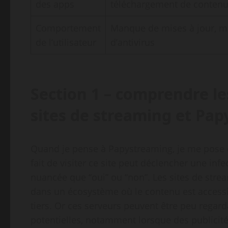
des apps
téléchargement de conten
Comportement
Manque de mises à jour, m
de l’utilisateur
d’antivirus
Section 1 – comprendre le
sites de streaming et Pa
Quand je pense à Papystreaming, je me pose d
fait de visiter ce site peut déclencher une in
nuancée que “oui” ou “non”. Les sites de strea
dans un écosystème où le contenu est accessib
tiers. Or ces serveurs peuvent être peu regarda
potentielles, notamment lorsque des publicités