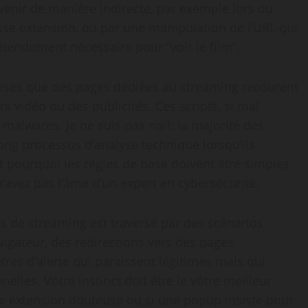
rvenir de manière indirecte, par exemple lors du
sse extension, ou par une manipulation de l’URL qui
rétendument nécessaire pour “voir le film”.
eprises que des pages dédiées au streaming recourent
s vidéo ou des publicités. Ces scripts, si mal
 malwares. Je ne suis pas naïf: la majorité des
ong processus d’analyse technique lorsqu’ils
 pourquoi les règles de base doivent être simples
n’avez pas l’âme d’un expert en cybersécurité.
s de streaming est traversé par des scénarios
vigateur, des redirections vers des pages
êtres d’alerte qui paraissent légitimes mais qui
lles. Votre instinct doit être le vôtre meilleur
ne extension douteuse ou si une popup insiste pour