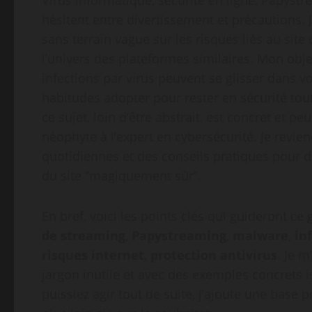
Virus informatique, sécurité en ligne, Papystre
hésitent entre divertissement et précautions.
sans terrain vague sur les risques liés au sit
l’univers des plateformes similaires. Mon ob
infections par virus peuvent se glisser dans vo
habitudes adopter pour rester en sécurité tou
ce sujet, loin d’être abstrait, est concret et p
néophyte à l’expert en cybersécurité. Je revie
quotidiennes et des conseils pratiques pour 
du site “magiquement sûr”.
En bref, voici les points clés qui guideront ce
de streaming
,
Papystreaming
,
malware
,
in
risques internet
,
protection antivirus
. Je m
jargon inutile et avec des exemples concrets 
puissiez agir tout de suite, j’ajoute une base p