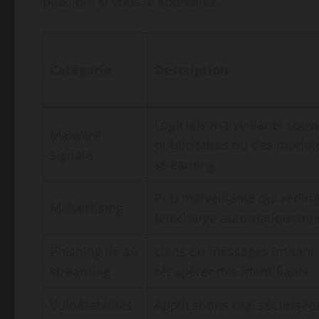
plus loin si vous le souhaitez.
Catégorie
Description
Logiciels malveillants souve
Malware
publicitaires ou des modul
signalé
streaming
Pub malveillante qui rediri
Malvertising
télécharge automatiqueme
Phishing lié au
Liens ou messages imitant 
streaming
récupérer des identifiants
Vulnérabilités
Applications mal sécurisées