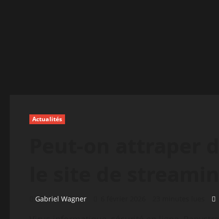
Actualités
Peut-on attraper d
le site de stream
Gabriel Wagner
6 février 2026
23 minutes lues