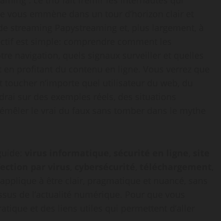
aming : ce trio fait frémir les internautes qui
 Je vous emmène dans un tour d’horizon clair et
e de streaming Papystreaming et, plus largement, à
jectif est simple: comprendre comment les
tre navigation, quels signaux surveiller et quelles
t en profitant du contenu en ligne. Vous verrez que
eut toucher n’importe quel utilisateur du web, du
ndrai sur des exemples réels, des situations
démêler le vrai du faux sans tomber dans le mythe
 guide:
virus informatique
,
sécurité en ligne
,
site
fection par virus
,
cybersécurité
,
téléchargement
,
’applique à être clair, pragmatique et nuancé, sans
issus de l’actualité numérique. Pour que vous
ratique et des liens utiles qui permettent d’aller