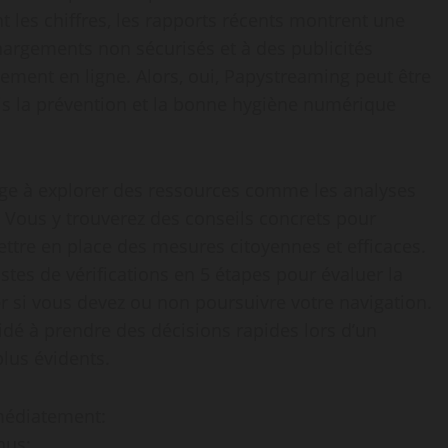
 les chiffres, les rapports récents montrent une
hargements non sécurisés et à des publicités
sement en ligne. Alors, oui, Papystreaming peut être
mais la prévention et la bonne hygiène numérique
rage à explorer des ressources comme les analyses
e. Vous y trouverez des conseils concrets pour
mettre en place des mesures citoyennes et efficaces.
stes de vérifications en 5 étapes pour évaluer la
er si vous devez ou non poursuivre votre navigation.
é à prendre des décisions rapides lors d’un
plus évidents.
médiatement:
nus;