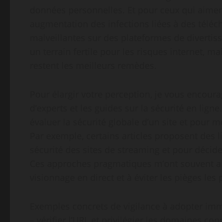
données personnelles. Et pour ceux qui aiment
augmentation des infections liées à des téléc
malveillantes sur des plateformes de divertis
un terrain fertile pour les risques internet, 
restent les meilleurs remèdes.
Pour élargir votre perception, je vous encou
d’experts et les guides sur la sécurité en lign
évaluer la sécurité globale d’un site et pour 
Par exemple, certains articles proposent des li
sécurité des sites de streaming et pour décid
Ces approches pragmatiques m’ont souvent aid
visionnage en direct et à éviter les pièges les 
Exemples concrets de vigilance à adopter im
– vérifier l’URL et privilégier les domaines con