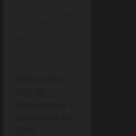
de rendez-vous et
messages sécurisés avec
votre conseiller. C’est une
vraie révolution pour
gagner du temps et réduire
les visites en personne
lorsque cela n’est pas
nécessaire.
Démarches
clés et
documents à
connaître en
2025