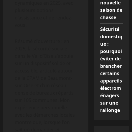
nouvelle
dynamiques en 2025, avec
saison de
plusieurs options
chasse
d’assistance et de rendez-
vous.
Sécurité
domestiq
Résumé d’ouverture : en
ue :
2025, la sécurité sociale
pourquoi
dans le Val d’Oise s’appuie
éviter de
sur un dispositif solide et
brancher
accessible, articulé autour
certains
de la CPAM de Beaumont-
appareils
sur-Oise et d’un réseau
électrom
dense de bureaux répartis
énagers
sur 105 communes. Mon
sur une
expérience personnelle
rallonge
avec les démarches locales
montre que, lorsque l’on
sait où demander et