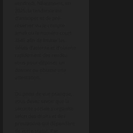
vendredi. Néanmoins, en
2025, la tendance est
d’anticiper et de pré-
réserver via le compte
ameli ou le numéro court
3646 afin de limiter les
délais d’attente et d’obtenir
rapidement des rendez-
vous pour déposer un
dossier ou obtenir une
attestation.
Du point de vue pratique,
vous devez savoir que la
sécurité sociale s’organise
selon des droits et des
prestations qui dépendent
de votre statut. Par