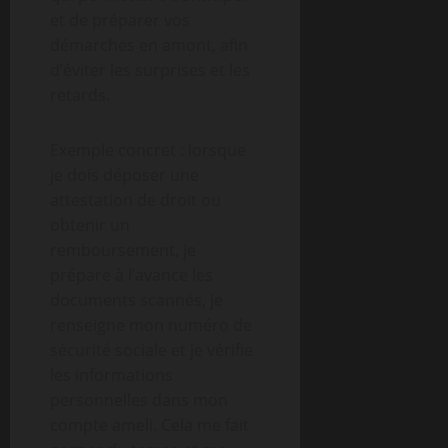
et de préparer vos
démarches en amont, afin
d’éviter les surprises et les
retards.
Exemple concret : lorsque
je dois déposer une
attestation de droit ou
obtenir un
remboursement, je
prépare à l’avance les
documents scannés, je
renseigne mon numéro de
sécurité sociale et je vérifie
les informations
personnelles dans mon
compte ameli. Cela me fait