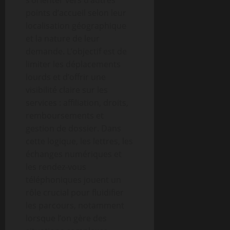
s’orienter vers d’autres
points d’accueil selon leur
localisation géographique
et la nature de leur
demande. L’objectif est de
limiter les déplacements
lourds et d’offrir une
visibilité claire sur les
services : affiliation, droits,
remboursements et
gestion de dossier. Dans
cette logique, les lettres, les
échanges numériques et
les rendez-vous
téléphoniques jouent un
rôle crucial pour fluidifier
les parcours, notamment
lorsque l’on gère des