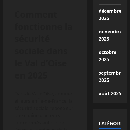
décembre
Comment
2025
fonctionne la
novembre
sécurité
2025
sociale dans
octobre
2025
le Val d’Oise
en 2025
septembre
2025
août 2025
Dans le Val d’Oise, comme
ailleurs en Île-de-France, la
sécurité sociale repose sur
une chaîne d’acteurs
coordonnés autour de
CATÉGORIES