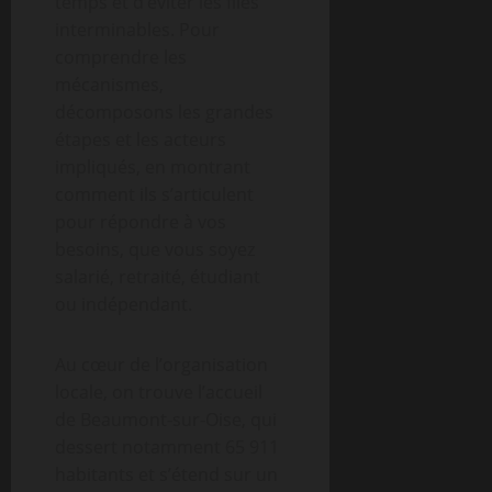
temps et d’éviter les files
interminables. Pour
comprendre les
mécanismes,
décomposons les grandes
étapes et les acteurs
impliqués, en montrant
comment ils s’articulent
pour répondre à vos
besoins, que vous soyez
salarié, retraité, étudiant
ou indépendant.
Au cœur de l’organisation
locale, on trouve l’accueil
de Beaumont-sur-Oise, qui
dessert notamment 65 911
habitants et s’étend sur un