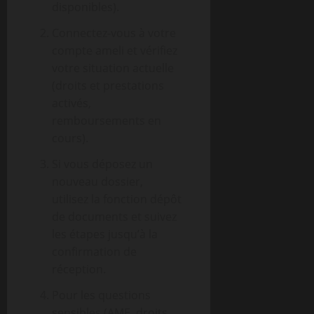
disponibles).
Connectez-vous à votre
compte ameli et vérifiez
votre situation actuelle
(droits et prestations
activés,
remboursements en
cours).
Si vous déposez un
nouveau dossier,
utilisez la fonction dépôt
de documents et suivez
les étapes jusqu’à la
confirmation de
réception.
Pour les questions
sensibles (AME, droits