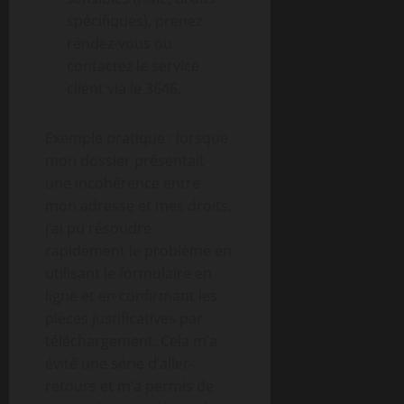
spécifiques), prenez
rendez-vous ou
contactez le service
client via le 3646.
Exemple pratique : lorsque
mon dossier présentait
une incohérence entre
mon adresse et mes droits,
j’ai pu résoudre
rapidement le problème en
utilisant le formulaire en
ligne et en confirmant les
pièces justificatives par
téléchargement. Cela m’a
évité une série d’aller-
retours et m’a permis de