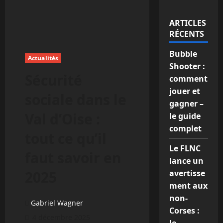
ARTICLES
RÉCENTS
Bubble
Actualités
Shooter :
Sécurité
comment
jouer et
sociale dans le
gagner –
Val d’Oise :
le guide
complet
tout ce qu’il
Le FLNC
faut savoir en
lance un
2025
avertisse
ment aux
non-
Gabriel Wagner
Corses :
4 décembre 2025