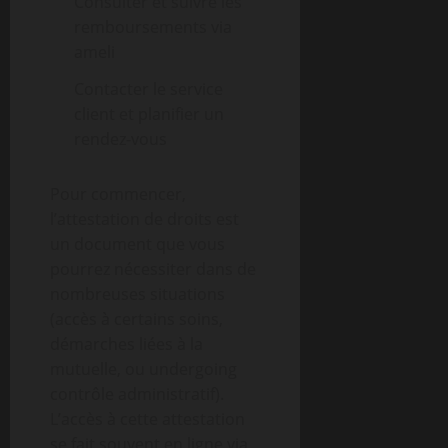
Consulter et suivre les
remboursements via
ameli
Contacter le service
client et planifier un
rendez-vous
Pour commencer,
l’attestation de droits est
un document que vous
pourrez nécessiter dans de
nombreuses situations
(accès à certains soins,
démarches liées à la
mutuelle, ou undergoing
contrôle administratif).
L’accès à cette attestation
se fait souvent en ligne via