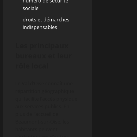
numéro de sécurité
sociale
droits et démarches
indispensables
Les principaux
bureaux et leur
rôle local
Le Val d’Oise connaît une
répartition géographique
qui facilite l’accès physique
aux services publics. En
plus de l’accueil de
Beaumont-sur-Oise, les
habitants peuvent