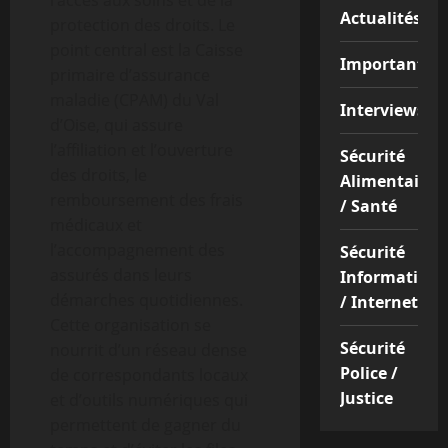
l’accès aux soins et de la
Actualités
protection des droits. Le
point central est la Caisse
Important
primaire d’assurance
maladie (CPAM) du Val
Interviews
d’Oise, qui assure
l’affiliation et l’ouverture
Sécurité
des droits, le
Alimentaire
remboursement des frais
/ Santé
médicaux et
l’accompagnement des
Sécurité
assurés dans leurs
Informatique
démarches quotidiennes.
/ Internet
Cette organisation se
Sécurité
nourrit d’un réseau dense
Police /
de correspondants locaux
Justice
et d’outils numériques qui
permettent de gagner du