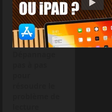
Dépannage
pas à pas
pour
résoudre le
problème de
lecture