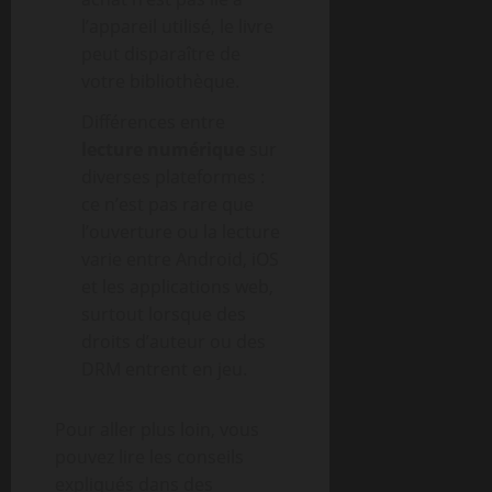
l’appareil utilisé, le livre
peut disparaître de
votre bibliothèque.
Différences entre
lecture numérique
sur
diverses plateformes :
ce n’est pas rare que
l’ouverture ou la lecture
varie entre Android, iOS
et les applications web,
surtout lorsque des
droits d’auteur ou des
DRM entrent en jeu.
Pour aller plus loin, vous
pouvez lire les conseils
expliqués dans des