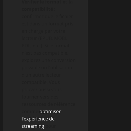
Vérifier le format et la
compatibilité
:
confirmez que le fichier
est dans un format pris
en charge par votre
lecteur (EPUB, MOBI,
PDF, etc.). Si le format
n’est pas compatible,
explorez une conversion
possible ou l’utilisation
d’un autre lecteur
compatible. Vous
pouvez aussi vous
tourner vers des
ressources de référence
comme
optimiser
l’expérience de
streaming
pour