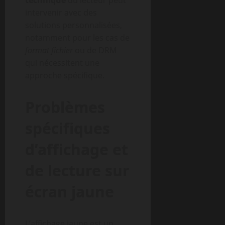
technique
du lecteur peut
intervenir avec des
solutions personnalisées,
notamment pour les cas de
format fichier
ou de DRM
qui nécessitent une
approche spécifique.
Problèmes
spécifiques
d’affichage et
de lecture sur
écran jaune
L’affichage jaune est un