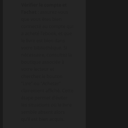
Vérifier le compte et
l’achat
: assurez-vous
que vous êtes bien
connecté au compte qui
a acheté l’ebook, et que
le livre est bien dans
votre bibliothèque. Si
nécessaire, consultez la
boutique associée à
votre lecteur et
cherchez le bouton
“Lire” ou “Acheter”
clairement affiché. Cette
étape permet d’éviter
les situations où le livre
semble absent alors
qu’il est bien acquis.