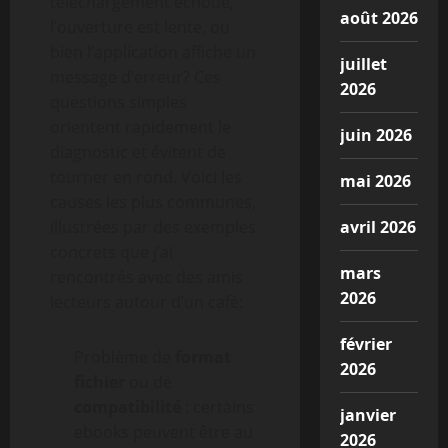
téléchargement échoue,
août 2026
l’ouverture est lente, ou
bien l’application affiche un
juillet
message d’erreur? Ces
2026
questions simples
orientent rapidement le
juin 2026
diagnostic et évitent de
tourner en rond. Voici les
mai 2026
causes les plus communes,
illustrées par des exemples
avril 2026
concrets que j’ai
mars
rencontrés avec des amis
2026
lecteurs autour d’un café:
février
Problème de
format
2026
fichier
ou de
compatibilité
: certains
janvier
ebooks peuvent être au
2026