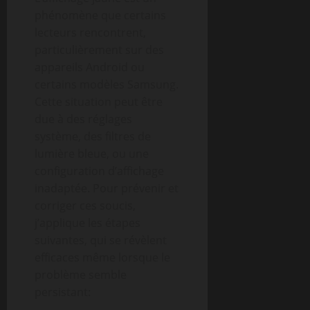
phénomène que certains
lecteurs rencontrent,
particulièrement sur des
appareils Android ou
certains modèles Samsung.
Cette situation peut être
due à des réglages
système, des filtres de
lumière bleue, ou une
configuration d’affichage
inadaptée. Pour prévenir et
corriger ces soucis,
j’applique les étapes
suivantes, qui se révèlent
efficaces même lorsque le
problème semble
persistant: