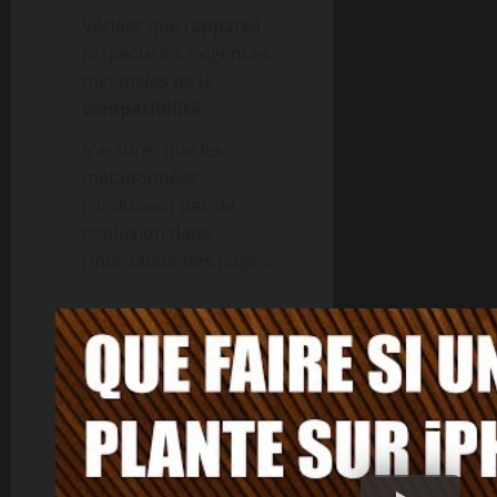
Vérifier que l’appareil
respecte les exigences
minimales de la
compatibilité
.
S’assurer que les
métadonnées
n’induisent pas de
confusion dans
l’indexation des pages.