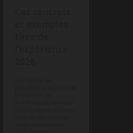
Cas concrets
et exemples
tirés de
l’expérience
2026
Pour illustrer les
possibilités et les limites de
la résolution des
problèmes, voici quelques
récits et conseils pratiques
basés sur des situations
réelles rencontrées en
2026. Ces histoires