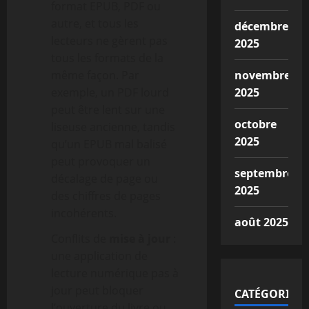
format EPUB, PDF ou
autre, et tous les
décembre
lecteurs ne gèrent pas
2025
tous les formats de la
même façon. Par
novembre
exemple, un PDF lourd
2025
peut être lent sur une
octobre
liseuse ancienne, tandis
2025
qu’un EPUB mal balisé
peut provoquer un
septembre
décalage de page ou
2025
des chiffres de pages
incohérents.
août 2025
Conflits de
mise à jour
:
une application de
lecture numérique pas à
jour peut bloquer
CATÉGORIES
l’ouverture du livre ou