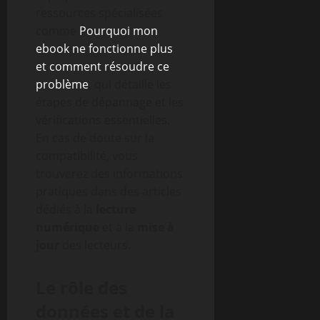
ressources spécialisées
comme
Pourquoi mon
ebook ne fonctionne plus
et comment résoudre ce
problème
, qui détaille les
étapes de dépannage et les
vérifications essentielles.
En cas de doute sur la
compatibilité, vous
trouverez des informations
pratiques dans des articles
dédiés à la
lecture
numérique
et à la
mise à
jour
des lecteurs.
Le rôle des
données et de la