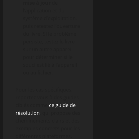
mise à jour
de
l’application et du
système d’exploitation,
puis retestez l’ouverture
du livre. Si le problème
persiste, testez le livre
sur un autre appareil
pour déterminer si le
souci est lié à l’appareil
ou au fichier.
Pour les cas spécifiques,
reportez-vous à des guides
ciblés comme
ce guide de
résolution
, qui propose des
cheminements clairs et des
exemples concrets pour les
différentes plateformes.