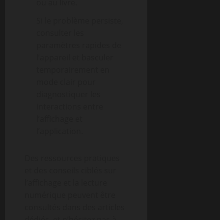
ou au livre.
Si le problème persiste,
consulter les
paramètres rapides de
l’appareil et basculer
temporairement en
mode clair pour
diagnostiquer les
interactions entre
l’affichage et
l’application.
Des ressources pratiques
et des conseils ciblés sur
l’affichage et la lecture
numérique peuvent être
consultés dans des articles
dédiés, et n’hésitez pas à