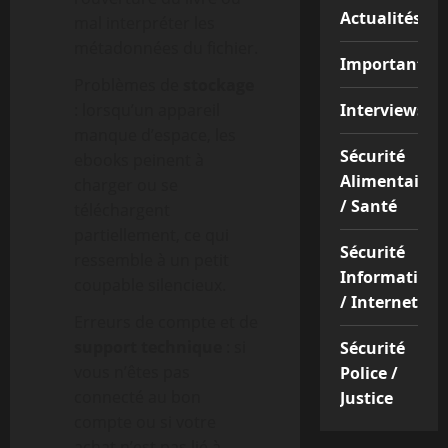
Actualités
mal interpréter les
métadonnées du fichier.
Important
Problèmes de
stockage
: lorsqu’un appareil
Interviews
manque d’espace, les
Sécurité
ebooks peinent à
Alimentaire
charger ou se
/ Santé
téléchargent
partiellement, ce qui
Sécurité
ressemble à un petit
Informatique
coupable silencieux.
/ Internet
Erreurs de compte et de
support technique
: si
Sécurité
vous n’êtes pas
Police /
connecté au bon
Justice
compte ou si votre
achat n’est pas lié à