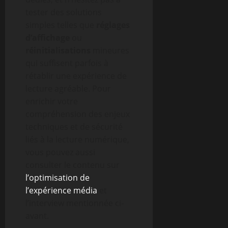
tester des solutions
simples telles que
réglages
d’affichage
ou
réinitialisations
mineures
qui suffisent parfois à
rétablir une expérience de
lecture agréable. Pour
enrichir votre
compréhension des enjeux
techniques et de sécurité
liés à la lecture numérique,
vous pouvez aussi
consulter le contenu sur
l’optimisation de
l’expérience média
et
l’interview mentionnée ci-
avant.