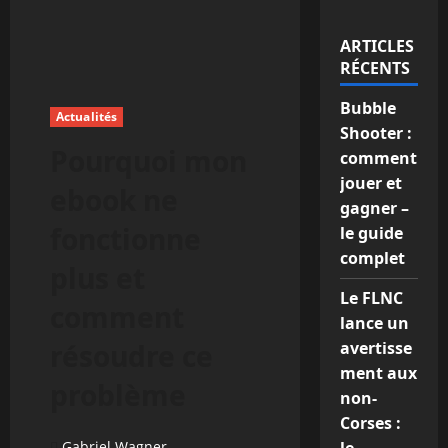
ARTICLES
RÉCENTS
Bubble
Actualités
Shooter :
Pourquoi mon
comment
jouer et
ebook ne
gagner –
fonctionne
le guide
complet
plus et
Le FLNC
comment
lance un
résoudre ce
avertisse
ment aux
problème
non-
Corses :
Gabriel Wagner