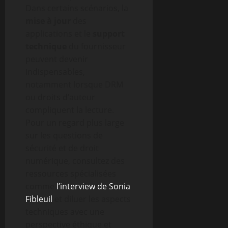
Dans certains scénarios, la
mise à jour
des
applications et le
support
technique
du fournisseur
peuvent devenir
indispensables,
notamment lorsque DRM
ou droits d’auteur
compliquent la lecture.
Pour un regard plus large
sur les questions de
sécurité et de droit
numérique, consultez des
ressources spécialisées
comme
l’interview de Sonia
Fibleuil
et diluer les aspects
techniques avec une
perspective éthique et