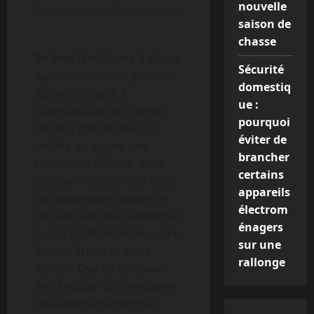
nouvelle
saison de
chasse
En bref
: Problème d ebook
Sécurité
qui ne fonctionne plus ? Ce
domestiq
guide vous aide à
ue :
diagnostiquer les causes
pourquoi
les plus fréquentes et à
éviter de
mettre en œuvre une
brancher
résolution efficace. Vous
certains
découvrirez des méthodes
appareils
de dépannage simples et
électrom
des astuces pour améliorer
énagers
la compatibilité entre votre
sur une
format fichier et votre
rallonge
lecteur. Que ce soit pour
lire, écouter ou réinitialiser
une lecture numérique,