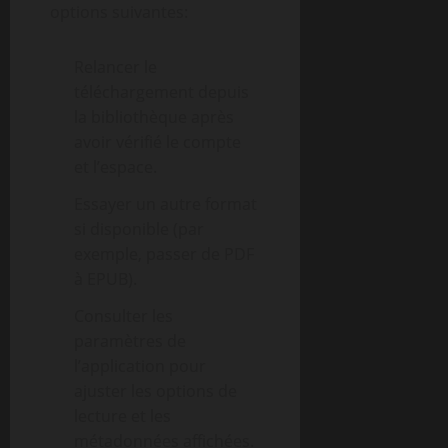
options suivantes:
Relancer le
téléchargement depuis
la bibliothèque après
avoir vérifié le compte
et l’espace.
Essayer un autre format
si disponible (par
exemple, passer de PDF
à EPUB).
Consulter les
paramètres de
l’application pour
ajuster les options de
lecture et les
métadonnées affichées.