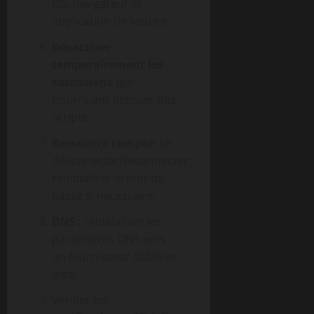
OS, navigateur et
application de lecture.
Désactiver
temporairement les
extensions
qui
pourraient bloquer des
scripts.
Ressource compte
: se
déconnecter/reconnecter;
réinitialiser le mot de
passe si nécessaire.
DNS
: réinitialiser les
paramètres DNS vers
un fournisseur fiable et
légal.
Vérifier les