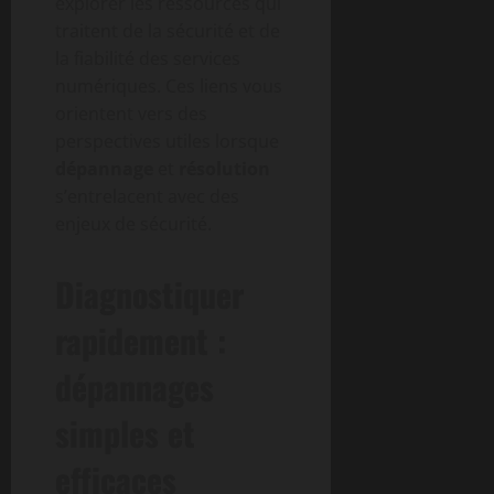
explorer les ressources qui
traitent de la sécurité et de
la fiabilité des services
numériques. Ces liens vous
orientent vers des
perspectives utiles lorsque
dépannage
et
résolution
s’entrelacent avec des
enjeux de sécurité.
Diagnostiquer
rapidement :
dépannages
simples et
efficaces