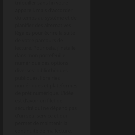
trifouiller sans fin votre
appareil, mais d’accorder
du temps au système et de
planifier des alternatives
légales pour écrire la suite
de votre parcours de
lecture. Pour cela, j’installe
dans mon portefeuille
numérique des options
diverses: bibliothèques
publiques, librairies
numériques et plateformes
de prêt numérique. L’idée
est d’avoir un filet de
sécurité qui ne dépend pas
d’un seul service et qui
permet de maintenir la
continuité de ma lecture,