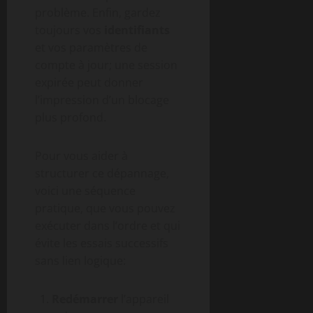
problème. Enfin, gardez
toujours vos
identifiants
et vos paramètres de
compte à jour; une session
expirée peut donner
l’impression d’un blocage
plus profond.
Pour vous aider à
structurer ce dépannage,
voici une séquence
pratique, que vous pouvez
exécuter dans l’ordre et qui
évite les essais successifs
sans lien logique:
Redémarrer
l’appareil