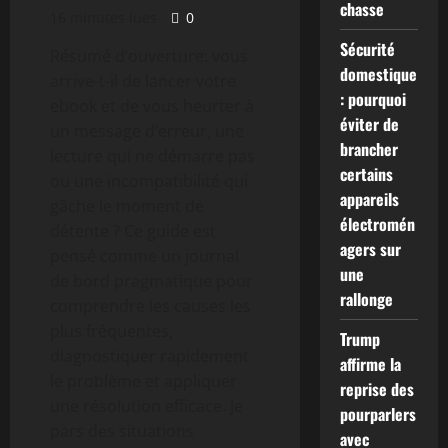
chasse
16 minutes lues
0
Sécurité
Résumé d’ouverture: vous
domestique
arrive-t-il de lancer votre
: pourquoi
ebook et de vous heurter à
éviter de
un message d’erreur, une
brancher
lecture qui ne démarre pas
certains
ou une incompatibilité qui
appareils
gâche le moment de
électromén
détente ? Ce guide est
agers sur
pensé comme un journal
une
de bord pragmatique pour
rallonge
comprendre les causes les
plus fréquentes,
Trump
diagnostiquer rapidement
affirme la
le problème et appliquer
reprise des
une résolution efficace. Je
pourparlers
pars des situations
avec