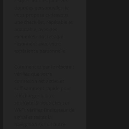
risques inutiles pour vos
données personnelles. Je
vous propose ci-dessous
une check‑list, répétable et
adaptable, avec des
exemples concrets qui
résonnent avec votre
expérience personnelle.
Commencez par le
réseau
:
vérifiez que votre
connexion est active et
suffisamment rapide pour
télécharger le titre
souhaité. Si vous êtes sur
Wi‑Fi, vérifiez l’indicateur de
signal et testez la
navigation sur un autre