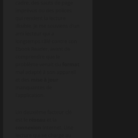
cadre, des sauts de page
imprévus ou des polices
qui rendent la lecture
illisible. Je me souviens d’un
ami lecteur qui a
longtemps râlé contre son
Ebook Reader, avant de
comprendre que le
problème venait du
format
mal adapté à son appareil
et des
mise à jour
manquantes de
l’application.
Un deuxième facteur clé
est le
réseau
et la
connexion
Internet. Une
lecture qui se charge au