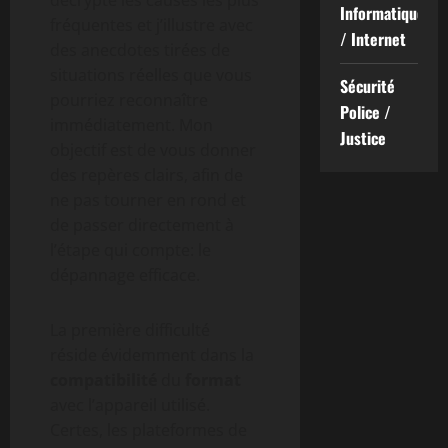
décrypte les causes les plus
Informatique
fréquentes et j’illustre avec
/ Internet
des anecdotes tirées de
situations réelles que vous
Sécurité
pourriez reconnaître
Police /
immédiatement. Mon
Justice
objectif est de vous donner
des repères clairs, afin de
ne pas tourner en rond et
de passer directement à
l’étape qui compte: le
dépannage efficace.
La première difficulté
réside évidemment dans la
compatibilité
du
format
avec l’appareil utilisé.
Certes, les plateformes de