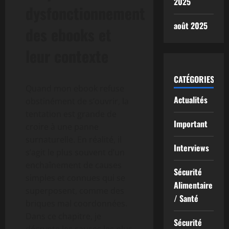
2025
dysfonctionnement
août 2025
des ebooks et
leur contexte
CATÉGORIES
Quand mon ebook refuse
Actualités
obstinément de s’ouvrir, la
tentation est grande de
Important
croire à une panne
surnaturelle. En réalité, il
Interviews
s’agit le plus souvent d’un
enchaînement de causes
Sécurité
simples et connues qui se
Alimentaire
superposent, comme des
/ Santé
briques mal coordonnées.
Dans ce chapitre, je
Sécurité