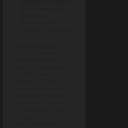
notifications officielles
pour les éventuelles
pannes ou
maintenances et
patienter si nécessaire.
Cas pratique express:
Camille ne parvenait pas à
charger les pages sur son
lecteur. En mode privé,
tout fonctionnait. Le
diagnostic a confirmé un
cache corrompu. Après
nettoyage, le chargement
est redevenu fluide. Dans
un autre exemple, Marc
constatait un “accès
refusé” uniquement sur