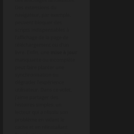
des affichages fantaisistes.
Des extensions du
navigateur, par exemple,
peuvent bloquer des
scripts indispensables à
l’affichage de la page de
téléchargement ou d’un
livre. Enfin, une
mise à jour
manquante ou incomplète
peut faire planter une
synchronisation ou
dégrader l’expérience
utilisateur. Dans ce volet,
j’aime partager des
histoires simples: un
lecteur qui a résolu son
problème en vidant le
cache et en réinstallant