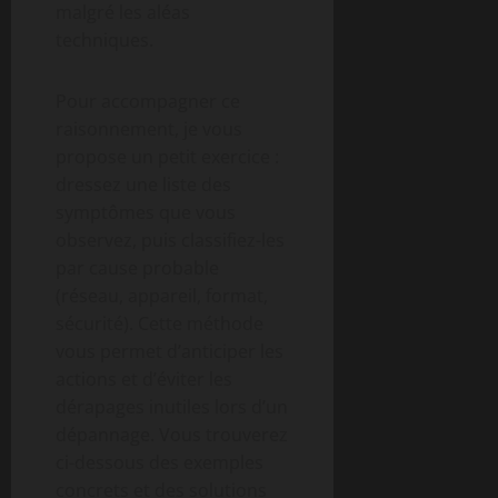
malgré les aléas
techniques.
Pour accompagner ce
raisonnement, je vous
propose un petit exercice :
dressez une liste des
symptômes que vous
observez, puis classifiez-les
par cause probable
(réseau, appareil, format,
sécurité). Cette méthode
vous permet d’anticiper les
actions et d’éviter les
dérapages inutiles lors d’un
dépannage. Vous trouverez
ci-dessous des exemples
concrets et des solutions