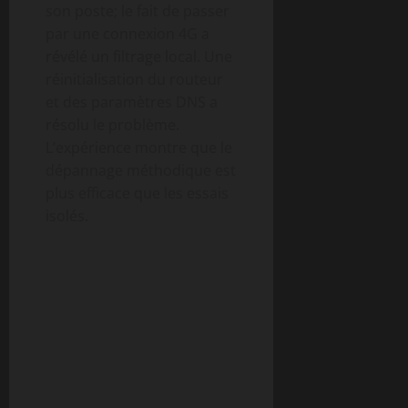
son poste; le fait de passer
par une connexion 4G a
révélé un filtrage local. Une
réinitialisation du routeur
et des paramètres DNS a
résolu le problème.
L’expérience montre que le
dépannage méthodique est
plus efficace que les essais
isolés.