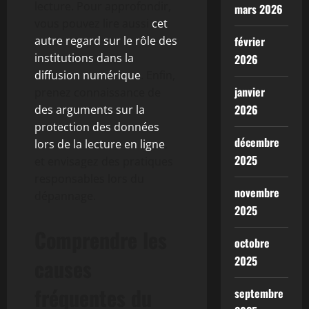
lecture. Pour approfondir,
mars 2026
vous pouvez lire aussi
cet
autre regard sur le rôle des
février
institutions dans la
2026
diffusion numérique
. Enfin,
janvier
prenez connaissance de
2026
des arguments sur la
protection des données
décembre
lors de la lecture en ligne
,
2025
et envisagez des pratiques
responsables lors du
novembre
dépannage.
2025
Comprendre les
octobre
2025
causes
fréquentes du
septembre