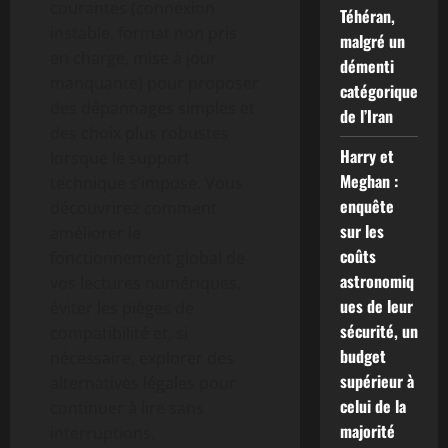
courantes (connexion
Téhéran,
instable, format non pris
malgré un
en charge, mise à jour
démenti
manquante) pour proposer
catégorique
des dépannages simples et
de l’Iran
des choix plus robustes
Harry et
lorsque le support
Meghan :
technique s’impose. Vous
enquête
découvrirez comment
sur les
améliorer le
coûts
fonctionnement global de
astronomiq
vos lectures numériques,
ues de leur
éviter les pièges de
sécurité, un
compatibilité et, si
budget
nécessaire, explorer des
supérieur à
alternatives légales pour
celui de la
continuer à lire sans
majorité
interruptions.