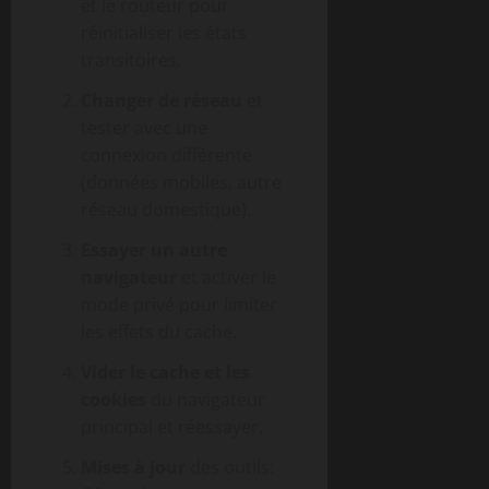
et le routeur pour
réinitialiser les états
transitoires.
Changer de réseau
et
tester avec une
connexion différente
(données mobiles, autre
réseau domestique).
Essayer un autre
navigateur
et activer le
mode privé pour limiter
les effets du cache.
Vider le cache et les
cookies
du navigateur
principal et réessayer.
Mises à jour
des outils: