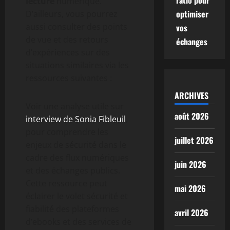
ratio pour
lecture
numérique.
optimiser
D’ailleurs, vous pourrez
aussi consulter des points
vos
de vue et des retours
échanges
d’expériences sur des
situations similaires via les
ressources suivantes :
ARCHIVES
Voir une analyse utile sur
août 2026
interview de Sonia Fibleuil
,
pour comprendre les
juillet 2026
enjeux de sécurité dans le
cadre des flux numériques
juin 2026
et des échanges publics.
Cette ressource peut
mai 2026
éclairer le volet sécurité et
fiabilité des plateformes
avril 2026
d’ebooks et des services de