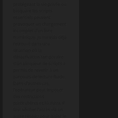
protégeant la vie privée ou
bloquant les scripts
essentiels peuvent
provoquer un chargement
incomplet d’un livre
numérique. Je me suis déjà
retrouvé dans une
situation où la
désactivation temporaire
d’un bloqueur de scripts a
permis de revenir à un
parcours de lecture fluide.
Dans d’autres cas,
l’opérateur peut imposer
des restrictions
particulières et, là aussi, il
faut vérifier l’accès via un
autre réseau pour isoler le