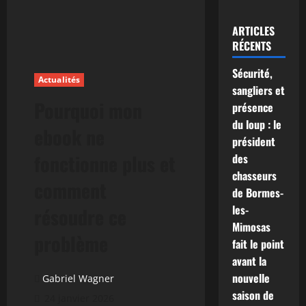
ARTICLES
RÉCENTS
Sécurité,
Actualités
sangliers et
Pourquoi mon
présence
du loup : le
ebook ne
président
fonctionne plus et
des
chasseurs
comment
de Bormes-
les-
résoudre ce
Mimosas
problème
fait le point
avant la
nouvelle
Gabriel Wagner
saison de
24 janvier 2026