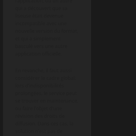
l’application, ou un autre
qui a découvert que sa
liseuse était devenue
incompatible avec une
nouvelle version du format,
et qui a simplement
basculé vers une autre
application officielle.
En revanche, il faut aussi
considérer le cadre global:
lors d’indisponibilités
prolongées, le service peut
se trouver en maintenance,
ou faire l’objet d’une
révision des droits de
diffusion. Dans ces cas, la
solution n’est pas de