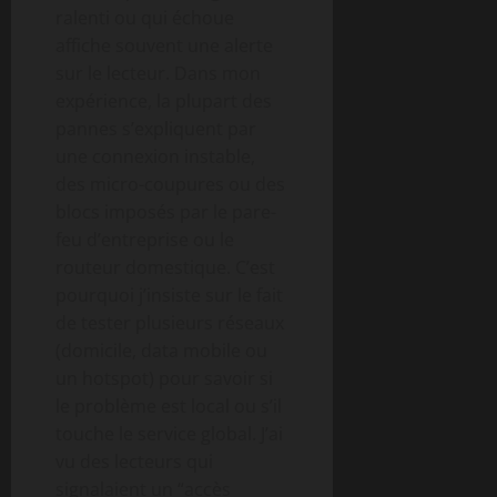
ralenti ou qui échoue
affiche souvent une alerte
sur le lecteur. Dans mon
expérience, la plupart des
pannes s’expliquent par
une connexion instable,
des micro-coupures ou des
blocs imposés par le pare-
feu d’entreprise ou le
routeur domestique. C’est
pourquoi j’insiste sur le fait
de tester plusieurs réseaux
(domicile, data mobile ou
un hotspot) pour savoir si
le problème est local ou s’il
touche le service global. J’ai
vu des lecteurs qui
signalaient un “accès