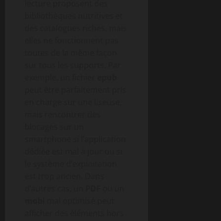
lecture proposent des
bibliothèques nutritives et
des catalogues riches, mais
elles ne fonctionnent pas
toutes de la même façon
sur tous les supports. Par
exemple, un fichier
epub
peut être parfaitement pris
en charge sur une liseuse,
mais rencontrer des
blocages sur un
smartphone si l’application
dédiée est mal à jour ou si
le système d’exploitation
est trop ancien. Dans
d’autres cas, un
PDF
ou un
mobi
mal optimisé peut
afficher des éléments hors