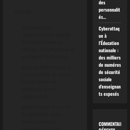
des
personnalit
En bref:
és…
Diagnostiquer
Cyberattaq
rapidement les causes
ue à
principales liées au
l’Éducation
réseau, au navigateur et
nationale :
au logiciel de lecture.
des milliers
de numéros
Adapter le format et la
de sécurité
compatibilité de votre
sociale
ebook selon vos
d’enseignan
appareils et vos
ts exposés
applications.
Mettre à jour les outils
et optimiser votre
environnement
COMMENTAIRES
numérique (cache,