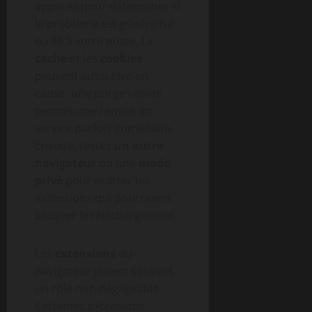
appareil pour déterminer si
le problème est généralisé
ou lié à votre poste. Le
cache
et les
cookies
peuvent aussi être en
cause: une purge rapide
permet une remise en
service parfois immédiate.
Ensuite, testez
un autre
navigateur
ou une
mode
privé
pour écarter les
extensions qui pourraient
bloquer le téléchargement.
Les
extensions
du
navigateur jouent souvent
un rôle non négligeable.
Certaines extensions