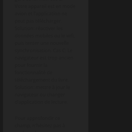
Votre appareil est en mode
avion et l’application ne
peut pas télécharger.
Solution: réactiver les
données mobiles ou le wifi,
puis tenter une nouvelle
synchronisation. Cas C: Le
navigateur est trop ancien
pour fournir la
fonctionnalité de
téléchargement du livre.
Solution: mettre à jour le
navigateur ou changer
d’application de lecture.
Pour approfondir ce
champ, n’hésitez pas à