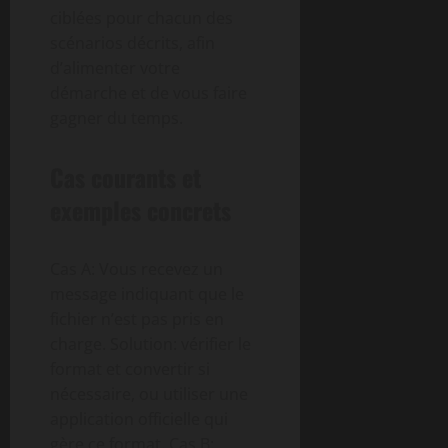
ciblées pour chacun des
scénarios décrits, afin
d’alimenter votre
démarche et de vous faire
gagner du temps.
Cas courants et
exemples concrets
Cas A: Vous recevez un
message indiquant que le
fichier n’est pas pris en
charge. Solution: vérifier le
format et convertir si
nécessaire, ou utiliser une
application officielle qui
gère ce format. Cas B: