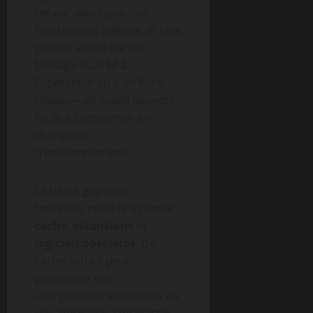
refusé” alors que tout
fonctionnait ailleurs, et cela
prenait appui sur un
blocage local lié à
l’opérateur ou à un filtre
réseau—un écueil souvent
facile à contourner en
changeant
d’environnement.
Le tiercé gagnant,
toutefois, reste le tri entre
cache
,
extensions
et
logiciels obsolètes
. Un
cache saturé peut
provoquer des
chargements erratiques ou